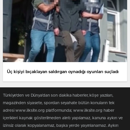
Üç kişiyi bıçaklayan saldırgan oynadığı oyunları suçladı
Türkiye'den ve Dünya’dan son dakika haberler, köşe yazıları,
magazinden siyasete, spordan seyahate bütün konuların tek
adresi www.ilksite.org platformunda; www.ilksite.org haber
içerikleri kaynak gösterilmeden alıntı yapılamaz, kanuna aykırı ve
izinsiz olarak kopyalanamaz, başka yerde yayınlanamaz. Aykırı