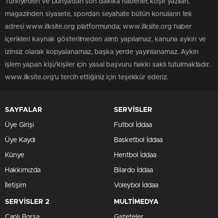
Türkiye'den ve Dünya’dan son dakika haberler, köşe yazıları,
magazinden siyasete, spordan seyahate bütün konuların tek
adresi www.ilksite.org platformunda; www.ilksite.org haber
içerikleri kaynak gösterilmeden alıntı yapılamaz, kanuna aykırı ve
izinsiz olarak kopyalanamaz, başka yerde yayınlanamaz. Aykırı
işlem yapan kişi/kişiler için yasal başvuru hakkı saklı tutulmaktadır.
www.ilksite.org'u tercih ettiğiniz için teşekkür ederiz.
SAYFALAR
SERVİSLER
Üye Girişi
Futbol İddaa
Üye Kaydı
Basketbol İddaa
Künye
Hentbol İddaa
Hakkımızda
Bilardo İddaa
İletişim
Voleybol İddaa
SERVİSLER 2
MULTİMEDYA
Canlı Borsa
Gazeteler