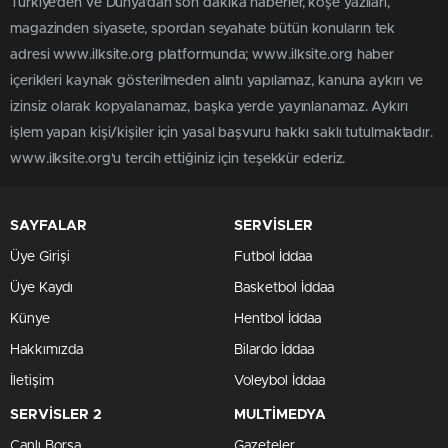
Türkiye'den ve Dünya’dan son dakika haberler, köşe yazıları,
magazinden siyasete, spordan seyahate bütün konuların tek
adresi www.ilksite.org platformunda; www.ilksite.org haber
içerikleri kaynak gösterilmeden alıntı yapılamaz, kanuna aykırı ve
izinsiz olarak kopyalanamaz, başka yerde yayınlanamaz. Aykırı
işlem yapan kişi/kişiler için yasal başvuru hakkı saklı tutulmaktadır.
www.ilksite.org'u tercih ettiğiniz için teşekkür ederiz.
SAYFALAR
SERVİSLER
Üye Girişi
Futbol İddaa
Üye Kaydı
Basketbol İddaa
Künye
Hentbol İddaa
Hakkımızda
Bilardo İddaa
İletişim
Voleybol İddaa
SERVİSLER 2
MULTİMEDYA
Canlı Borsa
Gazeteler