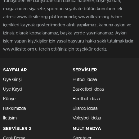
Türkiye'den ve Dünya’dan son dakika haberler, köşe yazıları,
magazinden siyasete, spordan seyahate bütün konuların tek
adresi www.ilksite.org platformunda; www.ilksite.org haber
içerikleri kaynak gösterilmeden alıntı yapılamaz, kanuna aykırı ve
izinsiz olarak kopyalanamaz, başka yerde yayınlanamaz. Aykırı
işlem yapan kişi/kişiler için yasal başvuru hakkı saklı tutulmaktadır.
www.ilksite.org'u tercih ettiğiniz için teşekkür ederiz.
SAYFALAR
SERVİSLER
Üye Girişi
Futbol İddaa
Üye Kaydı
Basketbol İddaa
Künye
Hentbol İddaa
Hakkımızda
Bilardo İddaa
İletişim
Voleybol İddaa
SERVİSLER 2
MULTİMEDYA
Canlı Borsa
Gazeteler