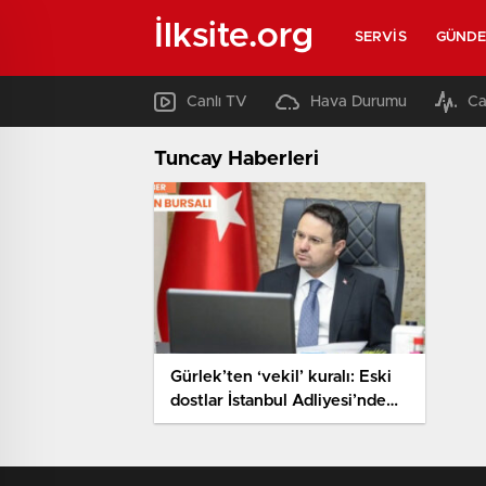
İlksite.org
SERVIS
GÜND
Canlı TV
Hava Durumu
Ca
Tuncay Haberleri
Gürlek’ten ‘vekil’ kuralı: Eski
dostlar İstanbul Adliyesi’nde
buluştu