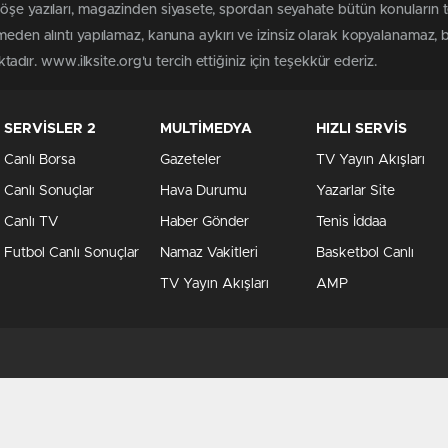
köşe yazıları, magazinden siyasete, spordan seyahate bütün konuların 
lmeden alıntı yapılamaz, kanuna aykırı ve izinsiz olarak kopyalanamaz,
ktadır. www.ilksite.org'u tercih ettiğiniz için teşekkür ederiz.
SERVİSLER 2
MULTİMEDYA
HIZLI SERVİS
Canlı Borsa
Gazeteler
TV Yayın Akışları
Canlı Sonuçlar
Hava Durumu
Yazarlar Site
Canlı TV
Haber Gönder
Tenis İddaa
Futbol Canlı Sonuçlar
Namaz Vakitleri
Basketbol Canlı
TV Yayın Akışları
AMP