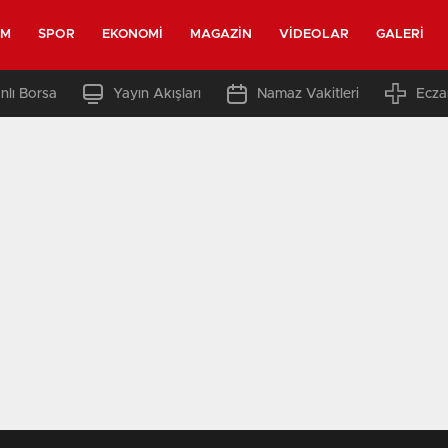
EM
SPOR
EKONOMI
MAGAZIN
VIDEOLAR
GALERI
nlı Borsa
Yayın Akışları
Namaz Vakitleri
Ecza