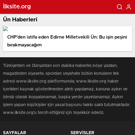
İlksite.org
Ün Haberleri
CHP’den istifa eden Edirne Milletvekili Ün: Bu işin peşini
bırakmayacağım
Türkiye'den ve Dünya’dan son dakika haberler, köşe yazıları,
magazinden siyasete, spordan seyahate bütün konuların tek
adresi www.ilksite.org platformunda; www.ilksite.org haber
içerikleri kaynak gösterilmeden alıntı yapılamaz, kanuna aykırı ve
izinsiz olarak kopyalanamaz, başka yerde yayınlanamaz. Aykırı
işlem yapan kişi/kişiler için yasal başvuru hakkı saklı tutulmaktadır.
www.ilksite.org'u tercih ettiğiniz için teşekkür ederiz.
SAYFALAR
SERVİSLER