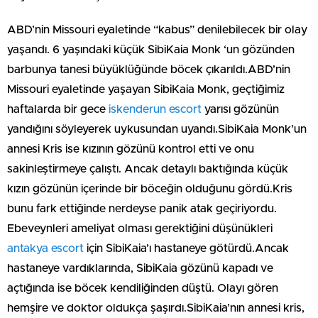
ABD’nin Missouri eyaletinde “kabus” denilebilecek bir olay
yaşandı. 6 yaşındaki küçük SibiKaia Monk ‘un gözünden
barbunya tanesi büyüklüğünde böcek çıkarıldı.ABD’nin
Missouri eyaletinde yaşayan SibiKaia Monk, geçtiğimiz
haftalarda bir gece
iskenderun escort
yarısı gözünün
yandığını söyleyerek uykusundan uyandı.SibiKaia Monk’un
annesi Kris ise kızının gözünü kontrol etti ve onu
sakinleştirmeye çalıştı. Ancak detaylı baktığında küçük
kızın gözünün içerinde bir böceğin olduğunu gördü.Kris
bunu fark ettiğinde nerdeyse panik atak geçiriyordu.
Ebeveynleri ameliyat olması gerektiğini düşünükleri
antakya escort
için SibiKaia’ı hastaneye götürdü.Ancak
hastaneye vardıklarında, SibiKaia gözünü kapadı ve
açtığında ise böcek kendiliğinden düştü. Olayı gören
hemşire ve doktor oldukça şaşırdı.SibiKaia’nın annesi kris,