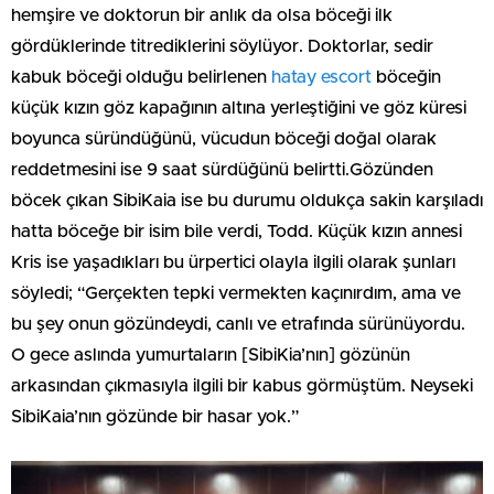
hemşire ve doktorun bir anlık da olsa böceği ilk
gördüklerinde titrediklerini söylüyor. Doktorlar, sedir
kabuk böceği olduğu belirlenen
hatay escort
böceğin
küçük kızın göz kapağının altına yerleştiğini ve göz küresi
boyunca süründüğünü, vücudun böceği doğal olarak
reddetmesini ise 9 saat sürdüğünü belirtti.Gözünden
böcek çıkan SibiKaia ise bu durumu oldukça sakin karşıladı
hatta böceğe bir isim bile verdi, Todd. Küçük kızın annesi
Kris ise yaşadıkları bu ürpertici olayla ilgili olarak şunları
söyledi; “Gerçekten tepki vermekten kaçınırdım, ama ve
bu şey onun gözündeydi, canlı ve etrafında sürünüyordu.
O gece aslında yumurtaların [SibiKia’nın] gözünün
arkasından çıkmasıyla ilgili bir kabus görmüştüm. Neyseki
SibiKaia’nın gözünde bir hasar yok.”