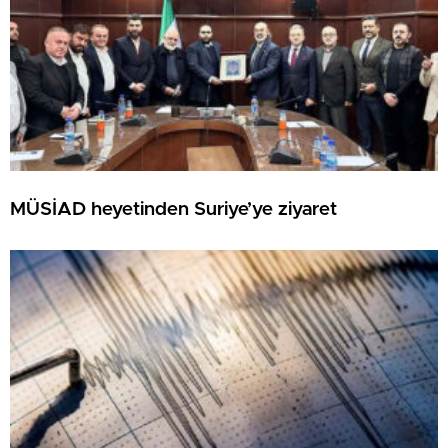
MÜSİAD heyetinden Suriye’ye ziyaret