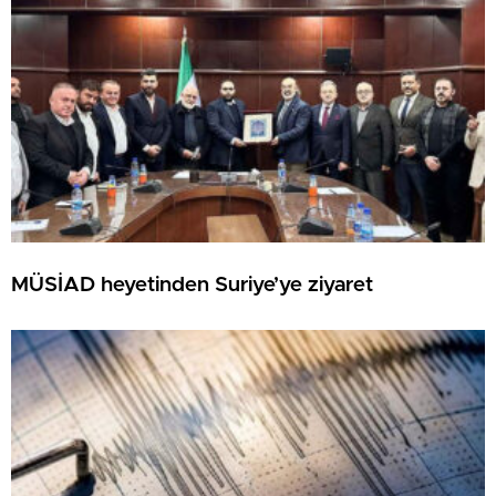
MÜSİAD heyetinden Suriye’ye ziyaret