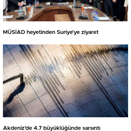
MÜSİAD heyetinden Suriye’ye ziyaret
Akdeniz’de 4.7 büyüklüğünde sarsıntı