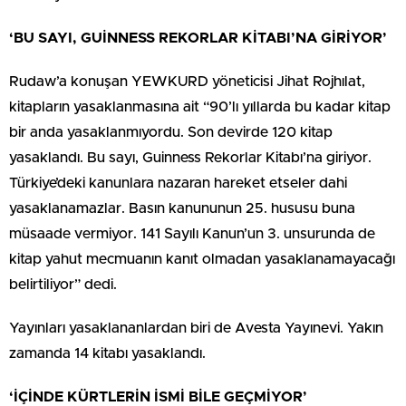
‘BU SAYI, GUİNNESS REKORLAR KİTABI’NA GİRİYOR’
Rudaw’a konuşan YEWKURD yöneticisi Jihat Rojhılat,
kitapların yasaklanmasına ait “90’lı yıllarda bu kadar kitap
bir anda yasaklanmıyordu. Son devirde 120 kitap
yasaklandı. Bu sayı, Guinness Rekorlar Kitabı’na giriyor.
Türkiye’deki kanunlara nazaran hareket etseler dahi
yasaklanamazlar. Basın kanununun 25. hususu buna
müsaade vermiyor. 141 Sayılı Kanun’un 3. unsurunda de
kitap yahut mecmuanın kanıt olmadan yasaklanamayacağı
belirtiliyor” dedi.
Yayınları yasaklananlardan biri de Avesta Yayınevi. Yakın
zamanda 14 kitabı yasaklandı.
‘İÇİNDE KÜRTLERİN İSMİ BİLE GEÇMİYOR’