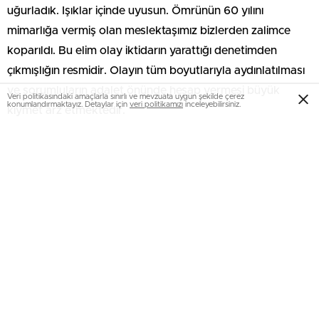
uğurladık. Işıklar içinde uyusun. Ömrünün 60 yılını
mimarlığa vermiş olan meslektaşımız bizlerden zalimce
koparıldı. Bu elim olay iktidarın yarattığı denetimden
çıkmışlığın resmidir. Olayın tüm boyutlarıyla aydınlatılması
ve sorumluların adalet önünde hesap vermesi büyük
Veri politikasındaki amaçlarla sınırlı ve mevzuata uygun şekilde çerez
konumlandırmaktayız. Detaylar için
veri politikamızı
inceleyebilirsiniz.
kıymet arz etmektedir.
Güpegündüz bir biçimde bu cinayeti işleyen katilin adalet
önünde en ağır cezayı almasını bekliyor; kentlerdeki
güvensizlik ve kaygı atmosferini besleyen bu olayların tüm
boyutlarıyla ele alınarak gerekli önlemlerin alınmasını
istiyoruz. Tüzel sürecin takipçisi olacağız.”
Ne olmuştu?
Beykoz Göztepe Mahallesi Atatürk Caddesi’nde 19 Aralık
saat 19.00 sıralarında aracıyla ilerleyen Turgut Toydemir ile