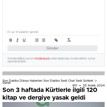
En az 10 karakter gerekli
Gönder
Gönderdiğiniz yorum
moderasyon
ekibi tarafından incelendikten sonra
yayınlanacaktır.
Son Dakika Dünya Haberleri Son Dakika Sesli Chat Sesli Sohbet
Genel
451
25 Aralık 2024
Son 3 haftada Kürtlerle ilgili 120
kitap ve dergiye yasak geldi