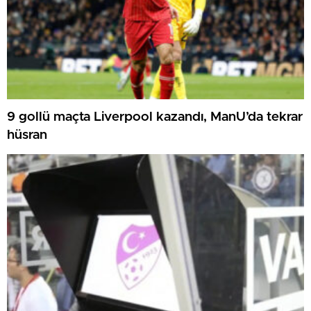
9 gollü maçta Liverpool kazandı, ManU’da tekrar
hüsran