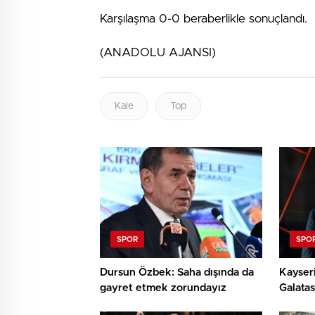
Karşılaşma 0-0 beraberlikle sonuçlandı.
(ANADOLU AJANSI)
Kale
Top
SPOR
SPO
Dursun Özbek: Saha dışında da
Kayseri
gayret etmek zorundayız
Galatas
istifa e