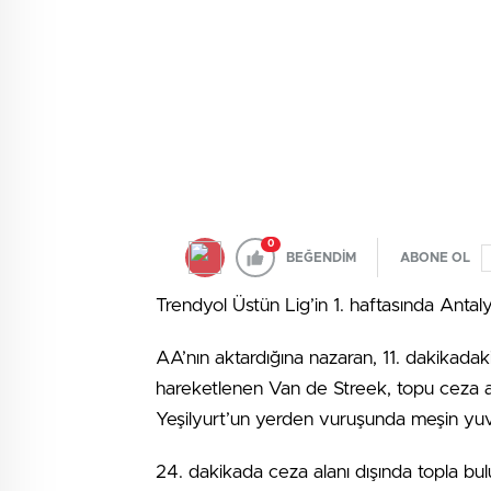
0
BEĞENDİM
ABONE OL
Trendyol Üstün Lig’in 1. haftasında Antal
AA’nın aktardığına nazaran, 11. dakikada
hareketlenen Van de Streek, topu ceza ala
Yeşilyurt’un yerden vuruşunda meşin yuvar
24. dakikada ceza alanı dışında topla bu