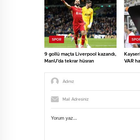
SPOR
SPO
9 gollü maçta Liverpool kazandı,
Kayser
ManU’da tekrar hüsran
VAR ha