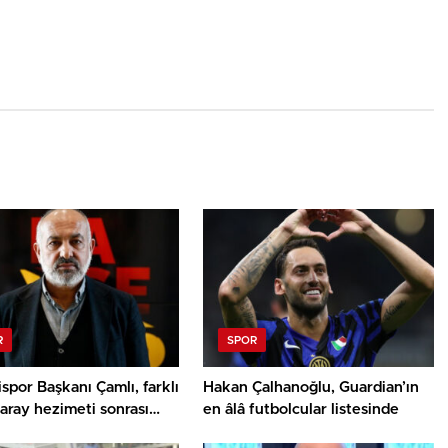
R
SPOR
spor Başkanı Çamlı, farklı
Hakan Çalhanoğlu, Guardian’ın
aray hezimeti sonrası
en âlâ futbolcular listesinde
tti