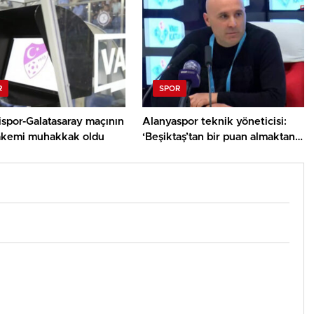
R
SPOR
ispor-Galatasaray maçının
Alanyaspor teknik yöneticisi:
kemi muhakkak oldu
‘Beşiktaş’tan bir puan almaktan
memnunuz’