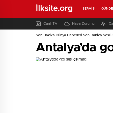
İlksite.org
SERVIS
GÜND
Canlı TV
Hava Durumu
Ca
Son Dakika Dünya Haberleri Son Dakika Sesli 
Antalya’da go