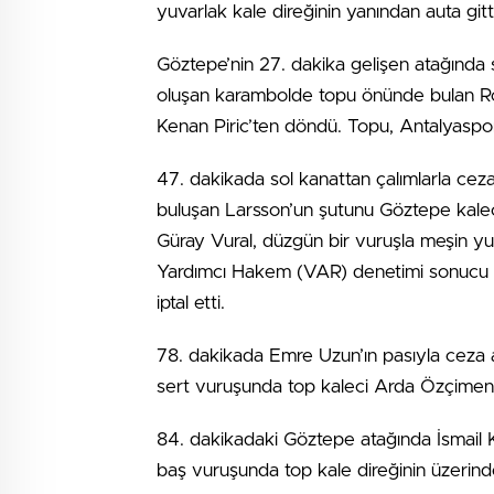
yuvarlak kale direğinin yanından auta gitti
Göztepe’nin 27. dakika gelişen atağında
oluşan karambolde topu önünde bulan Ro
Kenan Piric’ten döndü. Topu, Antalyaspo
47. dakikada sol kanattan çalımlarla cez
buluşan Larsson’un şutunu Göztepe kale
Güray Vural, düzgün bir vuruşla meşin y
Yardımcı Hakem (VAR) denetimi sonucu 
iptal etti.
78. dakikada Emre Uzun’ın pasıyla ceza a
sert vuruşunda top kaleci Arda Özçimen’
84. dakikadaki Göztepe atağında İsmail K
baş vuruşunda top kale direğinin üzerinde