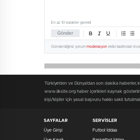
En az 10 karakter gerekli
Gönder
Gönderdiğiniz yorum
moderasyon
ekibi tarafından inc
Türkiye'den ve Dünya’dan son dakika haberler, 
www.ilksite.org haber içerikleri kaynak gösteri
kişi/kişiler için yasal başvuru hakkı saklı tutulma
SAYFALAR
SERVİSLER
Üye Girişi
Futbol İddaa