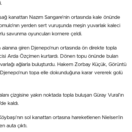
.
 sağ kanattan Nazım Sangare’nin ortasında kale önünde
mulo’nın yerden sert vuruşunda meşin yuvarlak kaleci
rlu savunma oyuncuları kornere çeldi.
a alanına giren Djenepo’nun ortasında ön direkte topla
cisi Arda Özçimen kurtardı. Dönen topu önünde bulan
uvarlağı ağlarla buluşturdu. Hakem Zorbay Küçük, Görüntü
Djenepo’nun topa elle dokunduğuna karar vererek golü
lanı çizgisine yakın noktada topla buluşan Güray Vural’ın
de kaldı.
öybaşı’nın sol kanattan ortasına hareketlenen Nielsen’in
n auta çıktı.