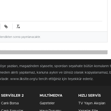
elendikten sonra yayınlanacaktır.
köşe yazıları, magazinden siyasete, spordan seyahate bütün konuların 
lmeden alıntı yapılamaz, kanuna aykırı ve izinsiz olarak kopyalanamaz,
ktadır. www.ilksite.org'u tercih ettiğiniz için teşekkür ederiz.
SERVİSLER 2
MULTİMEDYA
HIZLI SERVİS
Canlı Borsa
Gazeteler
TV Yayın Akışları