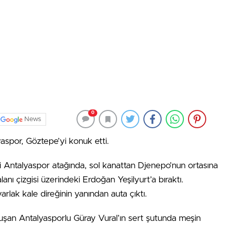
0
News
yaspor, Göztepe’yi konuk etti.
ki Antalyaspor atağında, sol kanattan Djenepo’nun ortasına
nı çizgisi üzerindeki Erdoğan Yeşilyurt’a bıraktı.
lak kale direğinin yanından auta çıktı.
luşan Antalyasporlu Güray Vural’ın sert şutunda meşin