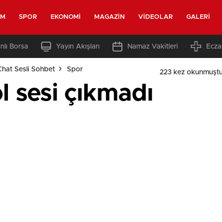
EM
SPOR
EKONOMI
MAGAZIN
VIDEOLAR
GALERI
nlı Borsa
Yayın Akışları
Namaz Vakitleri
Ecza
Chat Sesli Sohbet
Spor
223 kez okunmuştu
l sesi çıkmadı