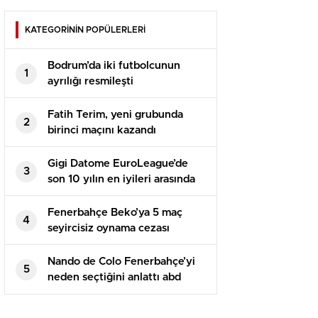
KATEGORİNİN POPÜLERLERİ
Bodrum’da iki futbolcunun
1
ayrılığı resmileşti
Fatih Terim, yeni grubunda
2
birinci maçını kazandı
Gigi Datome EuroLeague’de
3
son 10 yılın en iyileri arasında
Fenerbahçe Beko’ya 5 maç
4
seyircisiz oynama cezası
Nando de Colo Fenerbahçe’yi
5
neden seçtiğini anlattı abd