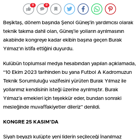
0
0
Beşiktaş, dönem başında Şenol Güneş’in yardımcısı olarak
teknik takıma dahil olan, Güneş’le yolların ayrılmasının
akabinde kongreye kadar ekibin başına geçen Burak
Yılmaz’ın istifa ettiğini duyurdu.
Kulübün toplumsal medya hesabından yapılan açıklamada,
“10 Ekim 2023 tarihinden bu yana Futbol A Kadromuzun
Teknik Sorumluluğu vazifesini yürüten Burak Yılmaz ile
yollarımız kendisinin isteği üzerine ayrılmıştır. Burak
Yılmaz’a emekleri için teşekkür eder, bundan sonraki
mesleğinde muvaffakiyetler dileriz” denildi.
KONGRE 25 KASIM’DA
Siyah beyazlı kulüpte yeni liderin seçileceği İnanılmaz