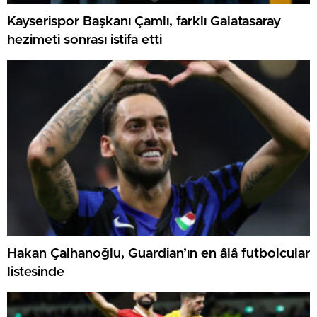
Kayserispor Başkanı Çamlı, farklı Galatasaray
hezimeti sonrası istifa etti
Hakan Çalhanoğlu, Guardian’ın en âlâ futbolcular
listesinde