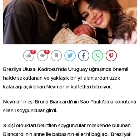
0
0
Brezilya Ulusal Kadrosu’nda Uruguay uğraşında önemli
halde sakatlanan ve yaklaşık bir yıl alanlardan uzak
kalacağı açıklanan Neymar’ın külfetleri bitmiyor.
Neymar’ın eşi Bruna Biancardi’nin Sao Paulo’daki konutuna
silahlı soyguncular girdi.
3 kişi oldukları belirtilen soyguncular meskende bulunan
Biancardi’nin anne ile babasının ellerini bağladı. Brezilyalı