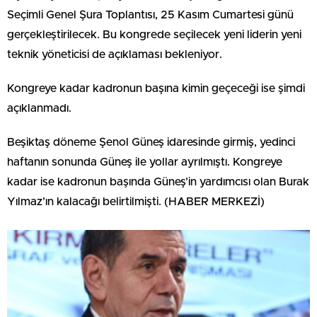
Seçimli Genel Şura Toplantısı, 25 Kasım Cumartesi günü
gerçekleştirilecek. Bu kongrede seçilecek yeni liderin yeni
teknik yöneticisi de açıklaması bekleniyor.
Kongreye kadar kadronun başına kimin geçeceği ise şimdi
açıklanmadı.
Beşiktaş döneme Şenol Güneş idaresinde girmiş, yedinci
haftanın sonunda Güneş ile yollar ayrılmıştı. Kongreye
kadar ise kadronun başında Güneş’in yardımcısı olan Burak
Yılmaz’ın kalacağı belirtilmişti. (HABER MERKEZİ)