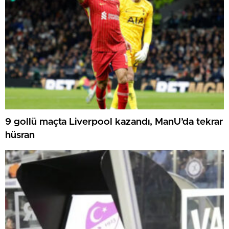
9 gollü maçta Liverpool kazandı, ManU’da tekrar
hüsran