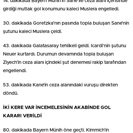
14. dakikada Bayern Münih’in Sane ile ceza alanı içerisinde
girdiği mutlak gol konumunu kaleci Muslera engelledi.
30. dakikada Goretzka’nın pasında topla buluşan Sane’nin
şutunu kaleci Muslera çeldi.
43. dakikada Galatasaray tehlikeli geldi. Icardi’nin şutunu
Neuer kurtardı. Durumun devamında topla buluşan
Ziyech’in ceza alanı içindeki şut denemesi rakip tarafından
engellendi.
53. dakikada Kane’in ceza alanındaki vuruşu direkten
döndü.
İKİ KERE VAR İNCEMELESİNİN AKABİNDE GOL
KARARI VERİLDİ
80. dakikada Bayern Münih öne geçti. Kimmich’in