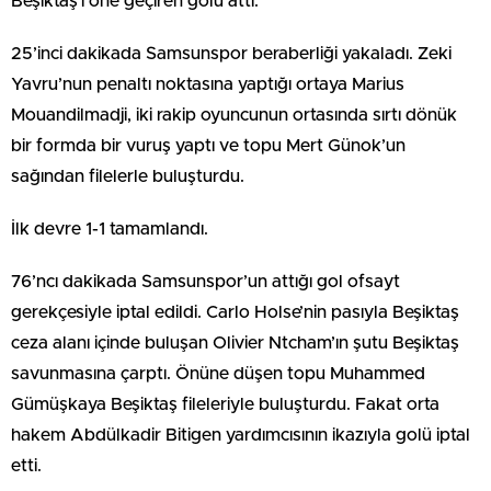
Beşiktaş’ı öne geçiren golü attı.
25’inci dakikada Samsunspor beraberliği yakaladı. Zeki
Yavru’nun penaltı noktasına yaptığı ortaya Marius
Mouandilmadji, iki rakip oyuncunun ortasında sırtı dönük
bir formda bir vuruş yaptı ve topu Mert Günok’un
sağından filelerle buluşturdu.
İlk devre 1-1 tamamlandı.
76’ncı dakikada Samsunspor’un attığı gol ofsayt
gerekçesiyle iptal edildi. Carlo Holse’nin pasıyla Beşiktaş
ceza alanı içinde buluşan Olivier Ntcham’ın şutu Beşiktaş
savunmasına çarptı. Önüne düşen topu Muhammed
Gümüşkaya Beşiktaş fileleriyle buluşturdu. Fakat orta
hakem Abdülkadir Bitigen yardımcısının ikazıyla golü iptal
etti.