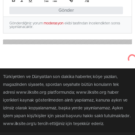
Gönder
Gönderdiğiniz yorum
moderasyon
ekibi tarafından incelendikten sonra
yayınlanacaktır.
Türkiye'den ve Dünya’dan son dakika haberler, köşe yazıları,
magazinden siyasete, spordan seyahate bütün konuların tek
adresi www.ilksite.org platformunda; www.ilksite.org haber
içerikleri kaynak gösterilmeden alıntı yapılamaz, kanuna aykırı ve
izinsiz olarak kopyalanamaz, başka yerde yayınlanamaz. Aykırı
işlem yapan kişi/kişiler için yasal başvuru hakkı saklı tutulmaktadır.
www.ilksite.org'u tercih ettiğiniz için teşekkür ederiz.