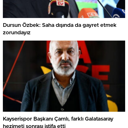
Dursun Özbek: Saha dışında da gayret etmek
zorundayız
Kayserispor Başkanı Çamlı, farklı Galatasaray
hezimeti sonrası istifa etti