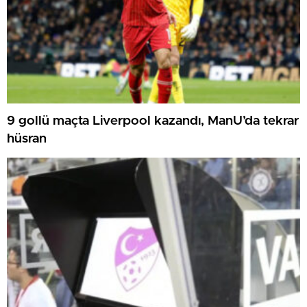
9 gollü maçta Liverpool kazandı, ManU’da tekrar
hüsran