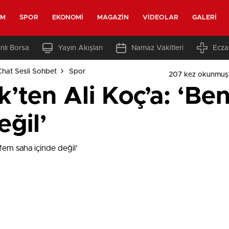
EM
SPOR
EKONOMI
MAGAZIN
VIDEOLAR
GALERI
nlı Borsa
Yayın Akışları
Namaz Vakitleri
Ecza
Chat Sesli Sohbet
Spor
207 kez okunmuş
’ten Ali Koç’a: ‘Be
eğil’