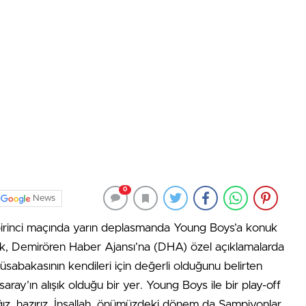
0
News
birinci maçında yarın deplasmanda Young Boys’a konuk
ek, Demirören Haber Ajansı’na (DHA) özel açıklamalarda
abakasının kendileri için değerli olduğunu belirten
ray’ın alışık olduğu bir yer. Young Boys ile bir play-off
ğız, hazırız. İnşallah, önümüzdeki dönem da Şampiyonlar