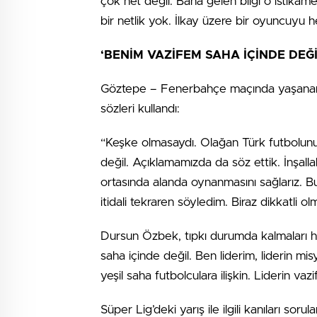
çok net değil. Bana gelen bilgi o istikam
bir netlik yok. İlkay üzere bir oyuncuyu 
‘BENİM VAZİFEM SAHA İÇİNDE DEĞİ
Göztepe – Fenerbahçe maçında yaşanan o
sözleri kullandı:
“Keşke olmasaydı. Olağan Türk futbolunun
değil. Açıklamamızda da söz ettik. İnşallah
ortasında alanda oynanmasını sağlarız. B
itidali tekraren söyledim. Biraz dikkatli ol
Dursun Özbek, tıpkı durumda kalmaları hal
saha içinde değil. Ben liderim, liderin mi
yeşil saha futbolculara ilişkin. Liderin vaz
Süper Lig’deki yarış ile ilgili kanıları sor