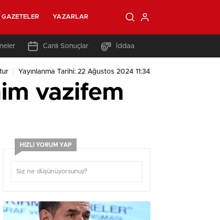
GAZETELER
YAZARLAR
neler
Canlı Sonuçlar
İddaa
tur
Yayınlanma Tarihi: 22 Ağustos 2024 11:34
nim vazifem
HIZLI YORUM YAP