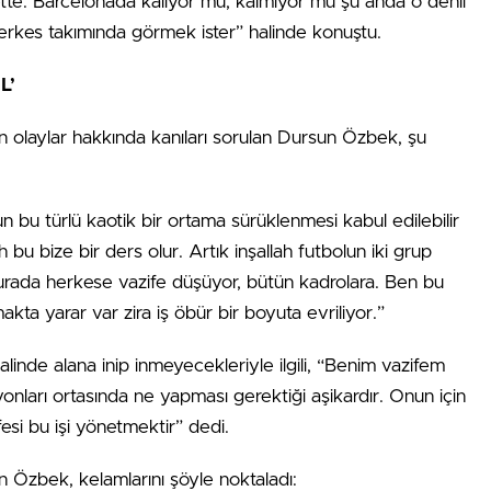
ette. Barcelona’da kalıyor mu, kalmıyor mu şu anda o denli
herkes takımında görmek ister” halinde konuştu.
L’
laylar hakkında kanıları sorulan Dursun Özbek, şu
 bu türlü kaotik bir ortama sürüklenmesi kabul edilebilir
 bu bize bir ders olur. Artık inşallah futbolun iki grup
urada herkese vazife düşüyor, bütün kadrolara. Ben bu
makta yarar var zira iş öbür bir boyuta evriliyor.”
inde alana inip inmeyecekleriyle ilgili, “Benim vazifem
syonları ortasında ne yapması gerektiği aşikardır. Onun için
ifesi bu işi yönetmektir” dedi.
ulan Özbek, kelamlarını şöyle noktaladı: