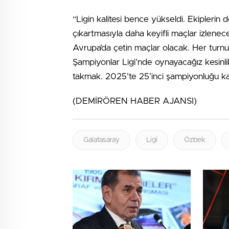
“Ligin kalitesi bence yükseldi. Ekiplerin
çıkartmasıyla daha keyifli maçlar izlenece
Avrupa’da çetin maçlar olacak. Her turn
Şampiyonlar Ligi’nde oynayacağız kesinlikl
takmak. 2025’te 25’inci şampiyonluğu 
(DEMİRÖREN HABER AJANSI)
Galatasaray
Ligi
Özbek