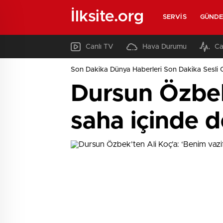
İlksite.org
SERVIS
GÜND
Canlı TV
Hava Durumu
Ca
Son Dakika Dünya Haberleri Son Dakika Sesli 
Dursun Özbek
saha içinde d