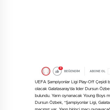
0
BEĞENDİM
ABONE OL
UEFA Şampiyonlar Ligi Play-Off Çeşidi 
olacak Galatasaray’da lider Dursun Özb
bulundu. Yarın oynanacak Young Boys müs
Dursun Özbek, “Şampiyonlar Ligi, Galatasa
maçımız var. Yarın birinci maçı oynayaca