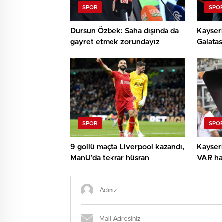
SPOR
SPO
Dursun Özbek: Saha dışında da
Kayseri
gayret etmek zorundayız
Galatas
istifa e
SPOR
SPO
9 gollü maçta Liverpool kazandı,
Kayser
ManU’da tekrar hüsran
VAR ha