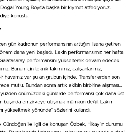
iz. Doğal Young Boys’a başka bir kıymet atfediyoruz.
 diye konuştu.
’
çen gün kadronun performansının arttığını lisana getiren
önem daha yeni başladı. Lakin performansımız her hafta
kat Galatasaray performansını yükselterek devam edecek.
ız. Bunun için teknik takımımız, çalışanlarımız,
bir havamız var şu an grubun içinde. Transferlerden son
ce mutlu. Bundan sonra artık ekibin birbirine alışması…
yüzden önümüzdeki günlerde performansı çok daha üst
em başında en zirveye ulaşmak mümkün değil. Lakin
nı yükseltmek yönünde” sözlerini kullandı.
kay Gündoğan ile ilgili de konuşan Özbek, “İlkay’ın durumu