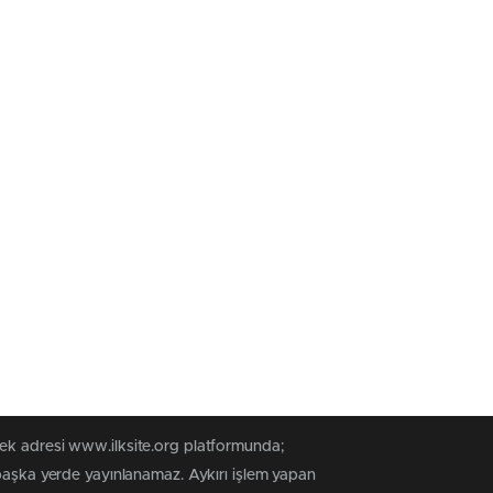
tek adresi www.ilksite.org platformunda;
 başka yerde yayınlanamaz. Aykırı işlem yapan