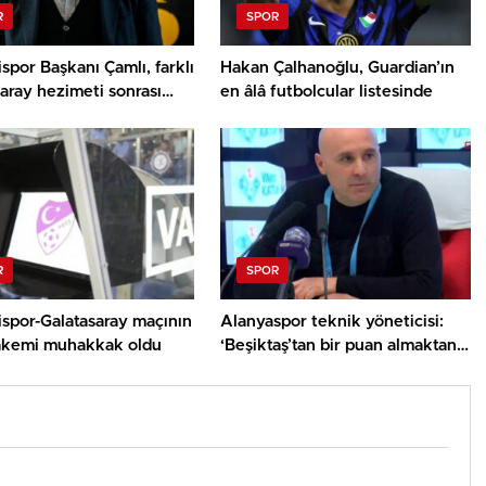
R
SPOR
spor Başkanı Çamlı, farklı
Hakan Çalhanoğlu, Guardian’ın
aray hezimeti sonrası
en âlâ futbolcular listesinde
tti
R
SPOR
ispor-Galatasaray maçının
Alanyaspor teknik yöneticisi:
kemi muhakkak oldu
‘Beşiktaş’tan bir puan almaktan
memnunuz’