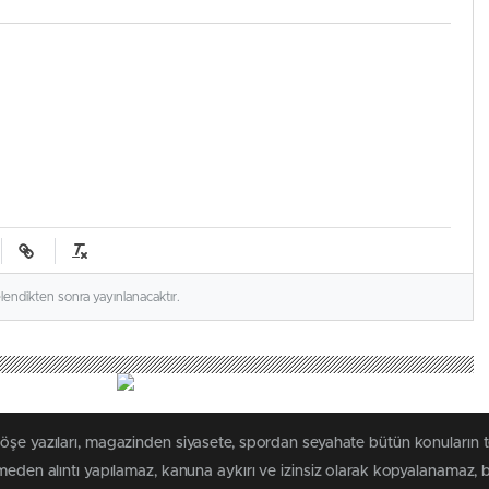
elendikten sonra yayınlanacaktır.
köşe yazıları, magazinden siyasete, spordan seyahate bütün konuların 
lmeden alıntı yapılamaz, kanuna aykırı ve izinsiz olarak kopyalanamaz,