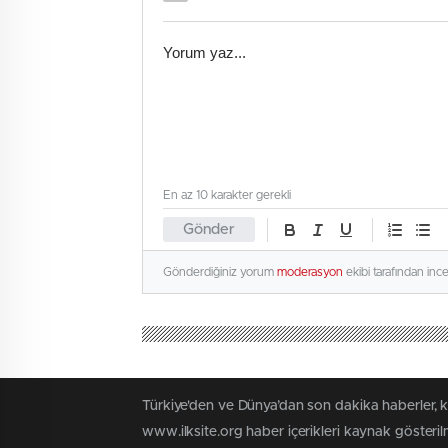
En az 10 karakter gerekli
Gönder
Gönderdiğiniz yorum
moderasyon
ekibi tarafından inc
Türkiye'den ve Dünya’dan son dakika haberler, 
www.ilksite.org haber içerikleri kaynak gösteri