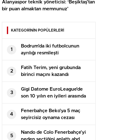
Alanyaspor teknik yöneticisi: ‘Beşiktaş’tan
bir puan almaktan memnunuz’
KATEGORİNİN POPÜLERLERİ
Bodrum’da iki futbolcunun
1
ayrılığı resmileşti
Fatih Terim, yeni grubunda
2
birinci maçını kazandı
Gigi Datome EuroLeague’de
3
son 10 yılın en iyileri arasında
Fenerbahçe Beko’ya 5 maç
4
seyircisiz oynama cezası
Nando de Colo Fenerbahçe’yi
5
neden seçtiğini anlattı abd