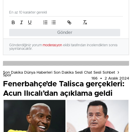
En az 10 karakter gerekli
Gönder
Gönderdiğiniz yorum
moderasyon
ekibi tarafından incelendikten sonra
yayınlanacaktır.
Son Dakika Dünya Haberleri Son Dakika Sesli Chat Sesli Sohbet
Spor
166
2 Aralık 2024
Fenerbahçe’de Talisca gerçekleri:
Acun Ilıcalı’dan açıklama geldi