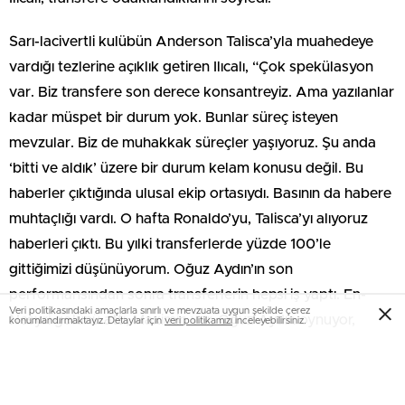
Sarı-lacivertli kulübün Anderson Talisca’yla muahedeye
vardığı tezlerine açıklık getiren Ilıcalı, “Çok spekülasyon
var. Biz transfere son derece konsantreyiz. Ama yazılanlar
kadar müspet bir durum yok. Bunlar süreç isteyen
mevzular. Biz de muhakkak süreçler yaşıyoruz. Şu anda
‘bitti ve aldık’ üzere bir durum kelam konusu değil. Bu
haberler çıktığında ulusal ekip ortasıydı. Basının da habere
muhtaçlığı vardı. O hafta Ronaldo’yu, Talisca’yı alıyoruz
haberleri çıktı. Bu yılki transferlerde yüzde 100’le
gittiğimizi düşünüyorum. Oğuz Aydın’ın son
performansından sonra transferlerin hepsi iş yaptı. En-
Veri politikasındaki amaçlarla sınırlı ve mevzuata uygun şekilde çerez
Nesyri golünü attı, Maximin var, Oğuz Aydın oynuyor,
konumlandırmaktayız. Detaylar için
veri politikamızı
inceleyebilirsiniz.
Amrabat var. Çok büyük katkı sağladılar. Hedefimiz,
hocamızla da istişare ederek devre ortasında grubu
güçlendirmek. Yabancı hakkımız var ve onu da