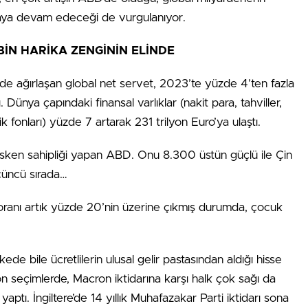
maya devam edeceği de vurgulanıyor.
İN HARİKA ZENGİNİN ELİNDE
de ağırlaşan global net servet, 2023’te yüzde 4’ten fazla
 Dünya çapındaki finansal varlıklar (nakit para, tahviller,
ik fonları) yüzde 7 artarak 231 trilyon Euro’ya ulaştı.
en sahipliği yapan ABD. Onu 8.300 üstün güçlü ile Çin
üçüncü sırada…
oranı artık yüzde 20’nin üzerine çıkmış durumda, çocuk
de bile ücretlilerin ulusal gelir pastasından aldığı hisse
on seçimlerde, Macron iktidarına karşı halk çok sağı da
ci yaptı. İngiltere’de 14 yıllık Muhafazakar Parti iktidarı sona