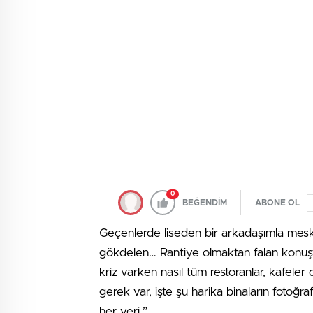
0
BEĞENDİM
ABONE OL
Geçenlerde liseden bir arkadaşımla mes
gökdelen… Rantiye olmaktan falan konuştu
kriz varken nasıl tüm restoranlar, kafeler 
gerek var, işte şu harika binaların fotoğr
her yeri.”