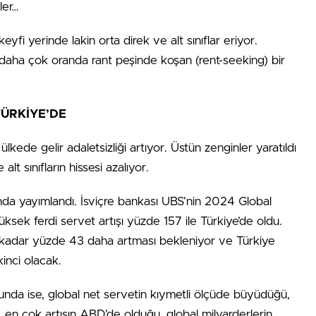
ler…
eyfi yerinde lakin orta direk ve alt sınıflar eriyor.
k daha çok oranda rant peşinde koşan (rent-seeking) bir
TÜRKİYE’DE
kede gelir adaletsizliği artıyor. Üstün zenginler yaratıldı
lt sınıfların hissesi azalıyor.
da yayımlandı. İsviçre bankası UBS’nin 2024 Global
sek ferdi servet artışı yüzde 157 ile Türkiye’de oldu.
’e kadar yüzde 43 daha artması bekleniyor ve Türkiye
inci olacak.
nda ise, global net servetin kıymetli ölçüde büyüdüğü,
ı, en çok artışın ABD’de olduğu, global milyarderlerin