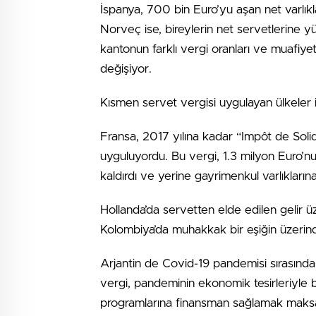
İspanya, 700 bin Euro’yu aşan net varlık
Norveç ise, bireylerin net servetlerine y
kantonun farklı vergi oranları ve muafiyet
değişiyor.
Kısmen servet vergisi uygulayan ülkeler i
Fransa, 2017 yılına kadar “Impôt de Solida
uyguluyordu. Bu vergi, 1.3 milyon Euro’nun
kaldırdı ve yerine gayrimenkul varlıklarına 
Hollanda’da servetten elde edilen gelir üze
Kolombiya’da muhakkak bir eşiğin üzerinde
Arjantin de Covid-19 pandemisi sırasında h
vergi, pandeminin ekonomik tesirleriyle 
programlarına finansman sağlamak maksa