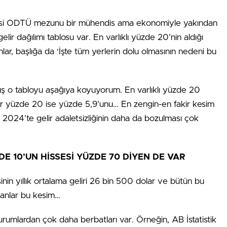
isi ODTÜ mezunu bir mühendis ama ekonomiyle yakından
elir dağılımı tablosu var. En varlıklı yüzde 20’nin aldığı
lar, başlığa da ‘İşte tüm yerlerin dolu olmasının nedeni bu
uş o tabloyu aşağıya koyuyorum. En varlıklı yüzde 20
fakir yüzde 20 ise yüzde 5,9’unu… En zengin-en fakir kesim
 2024’te gelir adaletsizliğinin daha da bozulması çok
DE 10’UN HİSSESİ YÜZDE 70 DİYEN DE VAR
şinin yıllık ortalama geliri 26 bin 500 dolar ve bütün bu
lanlar bu kesim…
kurumlardan çok daha berbatları var. Örneğin, AB İstatistik