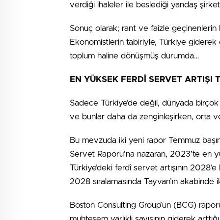
verdiği ihaleler ile beslediği yandaş şirket
Sonuç olarak; rant ve faizle geçinenlerin k
Ekonomistlerin tabiriyle, Türkiye gidere
toplum haline dönüşmüş durumda…
EN YÜKSEK FERDÎ SERVET ARTIŞI 
Sadece Türkiye’de değil, dünyada birçok ül
ve bunlar daha da zenginleşirken, orta ve a
Bu mevzuda iki yeni rapor Temmuz başın
Servet Raporu’na nazaran, 2023’te en yük
Türkiye’deki ferdî servet artışının 2028
2028 sıralamasında Tayvan’ın akabinde ik
Boston Consulting Group’un (BCG) raporu
muhteşem varlıklı sayısının giderek arttığ