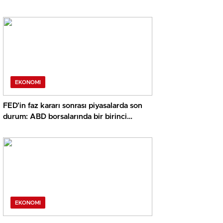
EKONOMI
FED’in faz kararı sonrası piyasalarda son
durum: ABD borsalarında bir birinci
yaşandı, altın ve kripto hareketli
EKONOMI