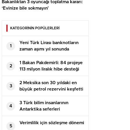
Bakanlıktan 3 oyuncağı toplatma kararı:
‘Evinize bile sokmayın’
KATEGORİNİN POPÜLERLERİ
Yeni Türk Lirası banknotların
1
zaman aşımı yıl sonunda
dolacak
1 Bakan Pakdemirli: 84 projeye
2
113 milyon liralık hibe desteği
sağlanacak
2 Meksika son 30 yıldaki en
3
büyük petrol rezervini keşfetti
3 Türk bilim insanlarının
4
Antarktika seferleri
meyvelerini veriyor
Verimlilik için sözleşme dönemi
5