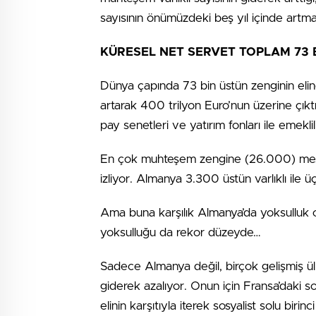
sayısının önümüzdeki beş yıl içinde art
KÜRESEL NET SERVET TOPLAM 73 B
Dünya çapında 73 bin üstün zenginin elin
artarak 400 trilyon Euro’nun üzerine çıktı.
pay senetleri ve yatırım fonları ile emeklil
En çok muhteşem zengine (26.000) mesk
izliyor. Almanya 3.300 üstün varlıklı ile 
Ama buna karşılık Almanya’da yoksulluk 
yoksulluğu da rekor düzeyde…
Sadece Almanya değil, birçok gelişmiş ülke
giderek azalıyor. Onun için Fransa’daki s
elinin karşıtıyla iterek sosyalist solu birin