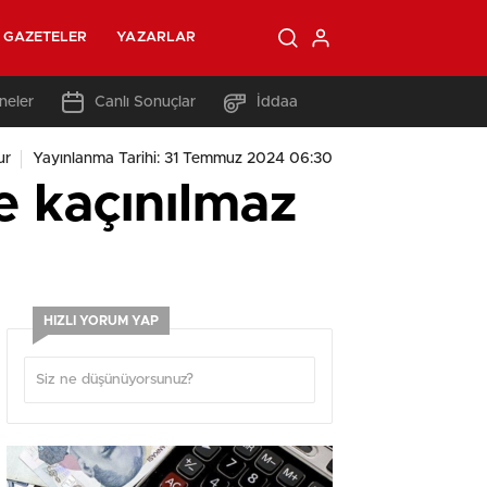
GAZETELER
YAZARLAR
neler
Canlı Sonuçlar
İddaa
ur
Yayınlanma Tarihi: 31 Temmuz 2024 06:30
e kaçınılmaz
HIZLI YORUM YAP