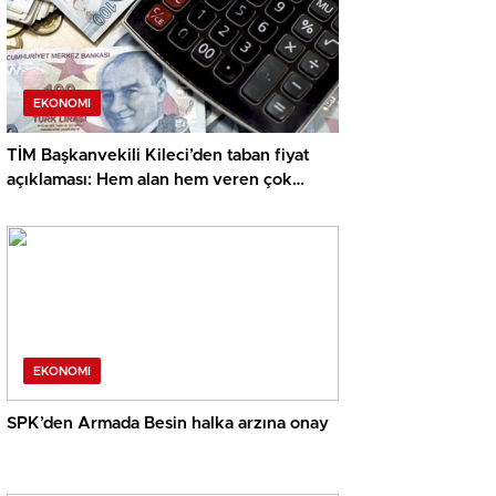
EKONOMI
TİM Başkanvekili Kileci’den taban fiyat
açıklaması: Hem alan hem veren çok
hoşnut değil
EKONOMI
SPK’den Armada Besin halka arzına onay