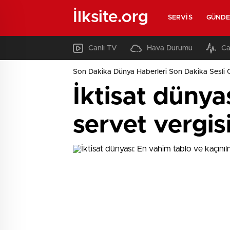
İlksite.org
SERVIS
GÜND
Canlı TV
Hava Durumu
Ca
Son Dakika Dünya Haberleri Son Dakika Sesli 
İktisat dünya
servet vergis