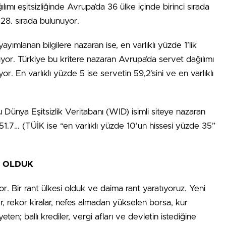
ılımı eşitsizliğinde Avrupa’da 36 ülke içinde birinci sırada
 28. sırada bulunuyor.
ayımlanan bilgilere nazaran ise, en varlıklı yüzde 1’lik
ıyor. Türkiye bu kritere nazaran Avrupa’da servet dağılımı
lıyor. En varlıklı yüzde 5 ise servetin 59,2’sini ve en varlıklı
 Dünya Eşitsizlik Veritabanı (WID) isimli siteye nazaran
 51.7… (TÜİK ise “en varlıklı yüzde 10’un hissesi yüzde 35”
M OLDUK
yor. Bir rant ülkesi olduk ve daima rant yaratıyoruz. Yeni
ler, rekor kiralar, nefes almadan yükselen borsa, kur
n; ballı krediler, vergi afları ve devletin istediğine