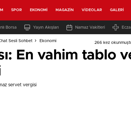
EM
SPOR
EKONOMI
MAGAZIN
VIDEOLAR
GALERI
nlı Borsa
Yayın Akışları
Namaz Vakitleri
Ecza
Chat Sesli Sohbet
Ekonomi
266 kez okunmuşt
sı: En vahim tablo v
i