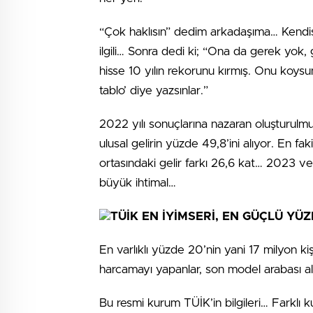
“Çok haklısın” dedim arkadaşıma… Kend
ilgili… Sonra dedi ki; “Ona da gerek yok, g
hisse 10 yılın rekorunu kırmış. Onu koysun
tablo’ diye yazsınlar.”
2022 yılı sonuçlarına nazaran oluşturulm
ulusal gelirin yüzde 49,8’ini alıyor. En 
ortasındaki gelir farkı 26,6 kat… 2023 ve
büyük ihtimal…
TÜİK EN İYİMSERİ, EN GÜÇLÜ YÜZ
En varlıklı yüzde 20’nin yani 17 milyon ki
harcamayı yapanlar, son model arabası a
Bu resmi kurum TÜİK’in bilgileri… Farklı 