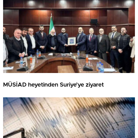
MÜSİAD heyetinden Suriye’ye ziyaret