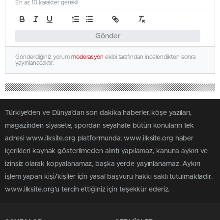
En az 10 karakter gerekli
Gönder
Gönderdiğiniz yorum
moderasyon
ekibi tarafından incelendikten sonra
yayınlanacaktır.
Türkiye'den ve Dünya’dan son dakika haberler, köşe yazıları,
magazinden siyasete, spordan seyahate bütün konuların tek
adresi www.ilksite.org platformunda; www.ilksite.org haber
içerikleri kaynak gösterilmeden alıntı yapılamaz, kanuna aykırı ve
izinsiz olarak kopyalanamaz, başka yerde yayınlanamaz. Aykırı
işlem yapan kişi/kişiler için yasal başvuru hakkı saklı tutulmaktadır.
www.ilksite.org'u tercih ettiğiniz için teşekkür ederiz.