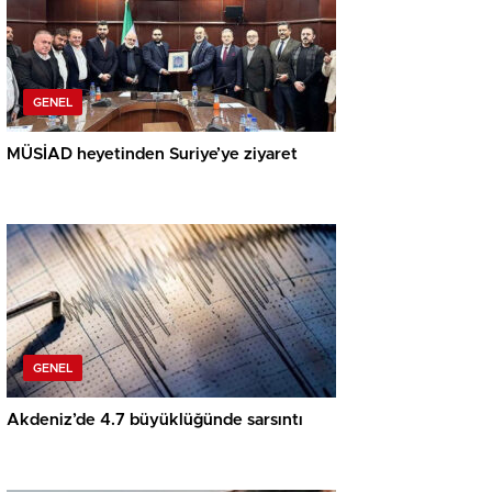
GENEL
MÜSİAD heyetinden Suriye’ye ziyaret
GENEL
Akdeniz’de 4.7 büyüklüğünde sarsıntı