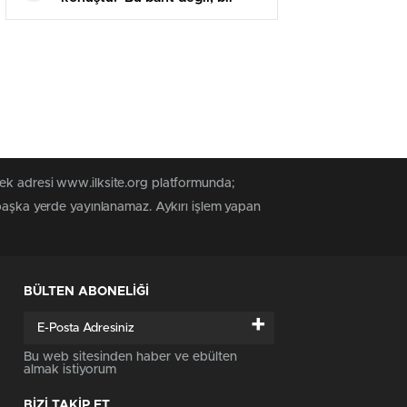
cinayet’
tek adresi www.ilksite.org platformunda;
 başka yerde yayınlanamaz. Aykırı işlem yapan
BÜLTEN ABONELİĞİ
+
Bu web sitesinden haber ve ebülten
almak istiyorum
BİZİ TAKİP ET