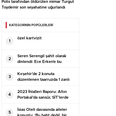
Polis tarafından öldürülen mimar Turgut
Toydemir son seyahatine uğurlandı
KATEGORİNİN POPÜLERLERİ
özel kartvizit
1
Seren Serengil şahit olarak
2
dinlendi: Ece Erken’e bu
olayların içinde olmak
istemediğimi söyledim
Kırşehir’de 2 konuta
3
düzenlenen taarruzda 1 zanlı
tutuklandı
2023 İhlalleri Raporu: Altın
4
Portakal’da sansür, SİT’lerde
kaçak, kıyıda işgal
İsias Oteli davasında aileler
5
konuştu: ‘Bu baht değil, bir