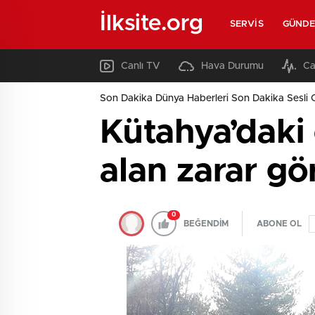
İlksite.org
SERVIS
GÜND
Canlı TV
Hava Durumu
Ca
Son Dakika Dünya Haberleri Son Dakika Sesli 
Kütahya’daki
alan zarar gö
0
BEĞENDİM
ABONE OL