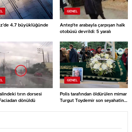
EL
GENEL
z’de 4.7 büyüklüğünde
Antep’te arabayla çarpışan halk
otobüsü devrildi: 5 yaralı
EL
GENEL
alindeki tırın dorsesi
Polis tarafından öldürülen mimar
 Faciadan dönüldü
Turgut Toydemir son seyahatine
uğurlandı