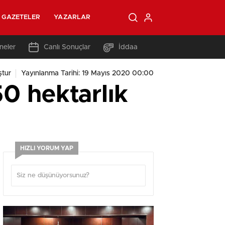
GAZETELER
YAZARLAR
neler
Canlı Sonuçlar
İddaa
ştur
Yayınlanma Tarihi: 19 Mayıs 2020 00:00
0 hektarlık
HIZLI YORUM YAP