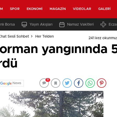
EM
SPOR
EKONOMI
MAGAZIN
VIDEOLAR
GALERI
nlı Borsa
Yayın Akışları
Namaz Vakitleri
Ecza
Chat Sesli Sohbet
Her Telden
241 kez okunmu
 orman yangınında 5
rdü
0
News