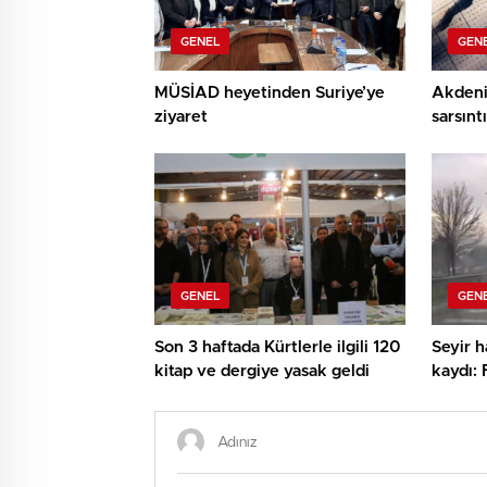
GENEL
GEN
MÜSİAD heyetinden Suriye’ye
Akdeni
ziyaret
sarsıntı
GENEL
GEN
Son 3 haftada Kürtlerle ilgili 120
Seyir h
kitap ve dergiye yasak geldi
kaydı: