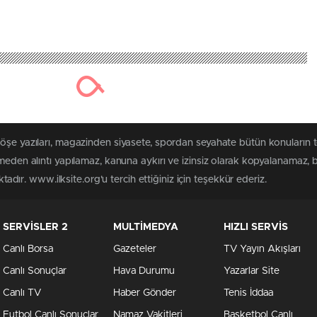
köşe yazıları, magazinden siyasete, spordan seyahate bütün konuların 
lmeden alıntı yapılamaz, kanuna aykırı ve izinsiz olarak kopyalanamaz,
ktadır. www.ilksite.org'u tercih ettiğiniz için teşekkür ederiz.
SERVİSLER 2
MULTİMEDYA
HIZLI SERVİS
Canlı Borsa
Gazeteler
TV Yayın Akışları
Canlı Sonuçlar
Hava Durumu
Yazarlar Site
Canlı TV
Haber Gönder
Tenis İddaa
Futbol Canlı Sonuçlar
Namaz Vakitleri
Basketbol Canlı