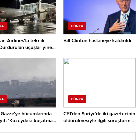
YA
DÜNYA
n Airlines’ta teknik
Bill Clinton hastaneye kaldırıldı
Durdurulan uçuşlar yine
YA
DÜNYA
in Gazze’ye hücumlarında
CPJ’den Suriye’de iki gazetecinin
yit: ‘Kuzeydeki kuşatma
öldürülmesiyle ilgili soruşturma
korkusunu artırıyor’
daveti