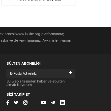
Sürprizi Yapıldı
tek adresi www.ilksite.org platformunda;
 başka yerde yayınlanamaz. Aykırı işlem yapan
BÜLTEN ABONELİĞİ
+
Bu web sitesinden haber ve ebülten
almak istiyorum
BİZİ TAKİP ET