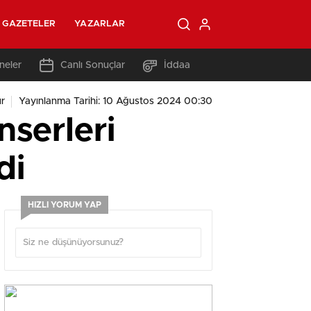
GAZETELER
YAZARLAR
neler
Canlı Sonuçlar
İddaa
r
Yayınlanma Tarihi: 10 Ağustos 2024 00:30
nserleri
di
HIZLI YORUM YAP