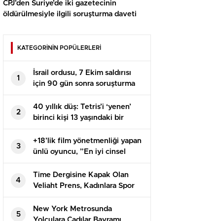
CPJ’den Suriye’de iki gazetecinin
öldürülmesiyle ilgili soruşturma daveti
KATEGORİNİN POPÜLERLERİ
İsrail ordusu, 7 Ekim saldırısı
1
için 90 gün sonra soruşturma
başlattı
40 yıllık düş: Tetris’i ‘yenen’
2
birinci kişi 13 yaşındaki bir
çocuk oldu
+18’lik film yönetmenliği yapan
3
ünlü oyuncu, ”En iyi cinsel
içerikli film yönetmeni”
ödülünü kaptı!
Time Dergisine Kapak Olan
4
Veliaht Prens, Kadınlara Spor
İznini Savundu: Peygamberimiz
Eşiyle Yarıştı
New York Metrosunda
5
Yolculara Cadılar Bayramı