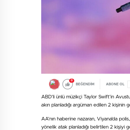
0
BEĞENDİM
ABONE OL
ABD’li ünlü müzikçi Taylor Swift’in Avust
akın planladığı argüman edilen 2 kişinin gö
AA’nın haberine nazaran, Viyana’da polis, 
yönelik atak planladığı belirtilen 2 kişiyi g