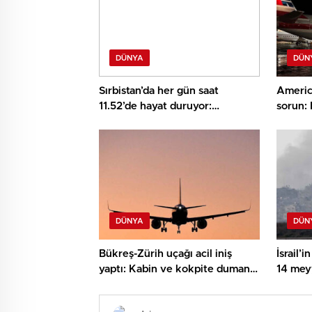
DÜNYA
DÜN
Sırbistan’da her gün saat
America
11.52’de hayat duruyor:
sorun: 
‘Yolsuzluk öldürür’
başladı
DÜNYA
DÜN
Bükreş-Zürih uçağı acil iniş
İsrail’
yaptı: Kabin ve kokpite duman
14 mey
doldu
kıtlık 