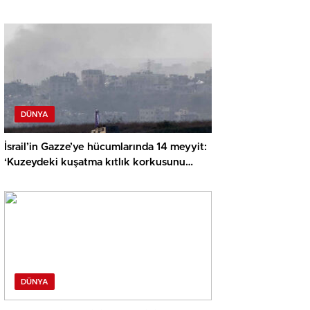
DÜNYA
İsrail’in Gazze’ye hücumlarında 14 meyyit:
‘Kuzeydeki kuşatma kıtlık korkusunu
artırıyor’
DÜNYA