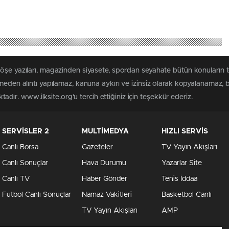
köşe yazıları, magazinden siyasete, spordan seyahate bütün konuların 
lmeden alıntı yapılamaz, kanuna aykırı ve izinsiz olarak kopyalanamaz,
ktadır. www.ilksite.org'u tercih ettiğiniz için teşekkür ederiz.
SERVİSLER 2
MULTİMEDYA
HIZLI SERVİS
Canlı Borsa
Gazeteler
TV Yayın Akışları
Canlı Sonuçlar
Hava Durumu
Yazarlar Site
Canlı TV
Haber Gönder
Tenis İddaa
Futbol Canlı Sonuçlar
Namaz Vakitleri
Basketbol Canlı
TV Yayın Akışları
AMP