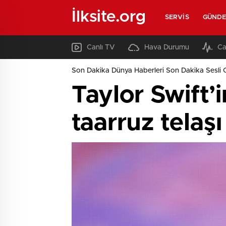
İlksite.org
SERVIS
GÜND
Canlı TV
Hava Durumu
Ca
Son Dakika Dünya Haberleri Son Dakika Sesli 
Taylor Swift’
taarruz telaşı