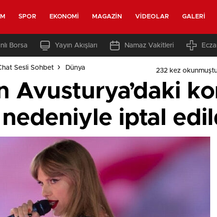
EM
SPOR
EKONOMI
MAGAZIN
VIDEOLAR
GALERI
nlı Borsa
Yayın Akışları
Namaz Vakitleri
Ecza
Chat Sesli Sohbet
Dünya
232 kez okunmuştu
in Avusturya’daki ko
 nedeniyle iptal edil