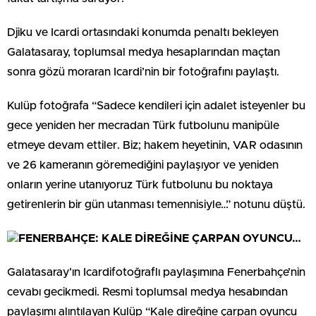
Djiku ve Icardi ortasındaki konumda penaltı bekleyen
Galatasaray, toplumsal medya hesaplarından maçtan
sonra gözü moraran Icardi’nin bir fotoğrafını paylaştı.
Kulüp fotoğrafa “Sadece kendileri için adalet isteyenler bu
gece yeniden her mecradan Türk futbolunu manipüle
etmeye devam ettiler. Biz; hakem heyetinin, VAR odasının
ve 26 kameranın göremediğini paylaşıyor ve yeniden
onların yerine utanıyoruz Türk futbolunu bu noktaya
getirenlerin bir gün utanması temennisiyle…” notunu düştü.
FENERBAHÇE: KALE DİREĞİNE ÇARPAN OYUNCU…
Galatasaray’ın Icardifotoğraflı paylaşımına Fenerbahçe’nin
cevabı gecikmedi. Resmi toplumsal medya hesabından
paylaşımı alıntılayan Kulüp “Kale direğine çarpan oyuncu