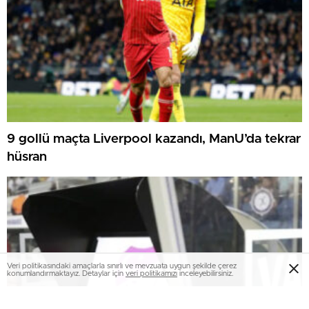
9 gollü maçta Liverpool kazandı, ManU’da tekrar
hüsran
Veri politikasındaki amaçlarla sınırlı ve mevzuata uygun şekilde çerez
konumlandırmaktayız. Detaylar için
veri politikamızı
inceleyebilirsiniz.