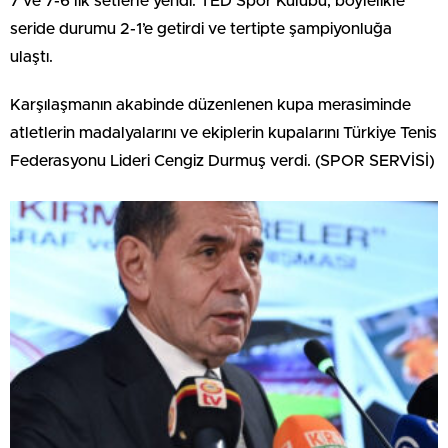
7 ve 7-6’lık setlerle yendi. TED Spor Kulübü, böylelikle
seride durumu 2-1’e getirdi ve tertipte şampiyonluğa
ulaştı.
Karşılaşmanın akabinde düzenlenen kupa merasiminde
atletlerin madalyalarını ve ekiplerin kupalarını Türkiye Tenis
Federasyonu Lideri Cengiz Durmuş verdi. (SPOR SERVİSİ)