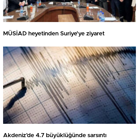
MÜSİAD heyetinden Suriye’ye ziyaret
Akdeniz’de 4.7 büyüklüğünde sarsıntı