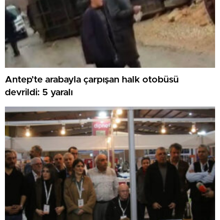
Antep’te arabayla çarpışan halk otobüsü
devrildi: 5 yaralı