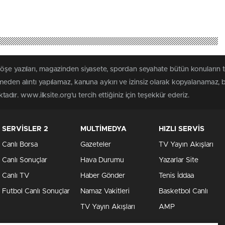
köşe yazıları, magazinden siyasete, spordan seyahate bütün konuların 
lmeden alıntı yapılamaz, kanuna aykırı ve izinsiz olarak kopyalanamaz,
ktadır. www.ilksite.org'u tercih ettiğiniz için teşekkür ederiz.
SERVİSLER 2
MULTİMEDYA
HIZLI SERVİS
Canlı Borsa
Gazeteler
TV Yayın Akışları
Canlı Sonuçlar
Hava Durumu
Yazarlar Site
Canlı TV
Haber Gönder
Tenis İddaa
Futbol Canlı Sonuçlar
Namaz Vakitleri
Basketbol Canlı
TV Yayın Akışları
AMP