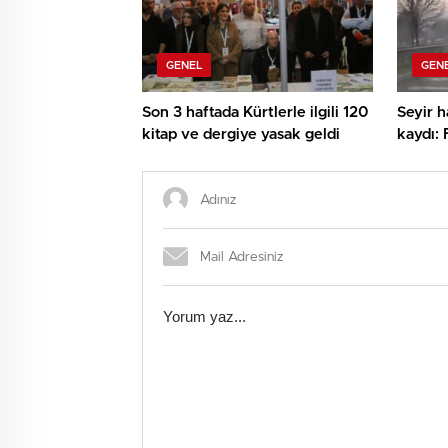
GENEL
GEN
Son 3 haftada Kürtlerle ilgili 120
Seyir h
kitap ve dergiye yasak geldi
kaydı: