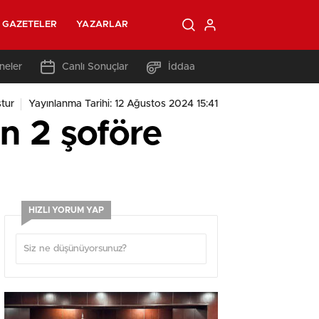
GAZETELER
YAZARLAR
neler
Canlı Sonuçlar
İddaa
tur
Yayınlanma Tarihi: 12 Ağustos 2024 15:41
n 2 şoföre
HIZLI YORUM YAP