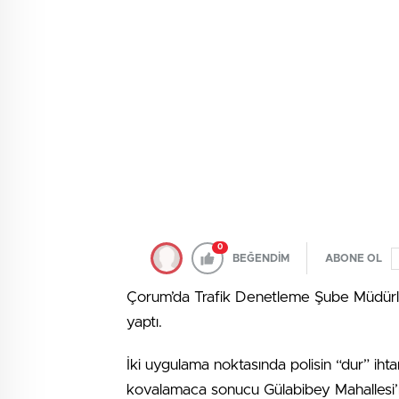
0
BEĞENDİM
ABONE OL
Çorum’da Trafik Denetleme Şube Müdürlü
yaptı.
İki uygulama noktasında polisin “dur” iht
kovalamaca sonucu Gülabibey Mahallesi’