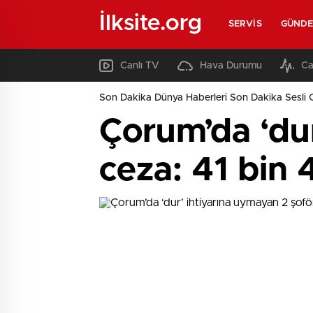
İlksite.org
SERVIS
GÜND
Canlı TV
Hava Durumu
Ca
Son Dakika Dünya Haberleri Son Dakika Sesli 
Çorum’da ‘dur
ceza: 41 bin 