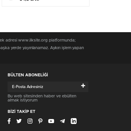
tek adresi www.ilksite.org platformunda;
 başka yerde yayınlanamaz. Aykırı işlem yapan
BÜLTEN ABONELİĞİ
+
Bu web sitesinden haber ve ebülten
almak istiyorum
BİZİ TAKİP ET