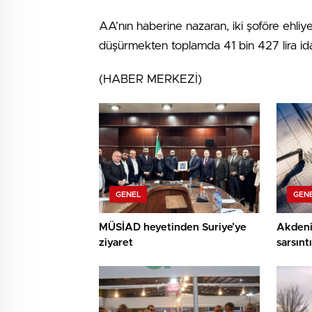
AA’nın haberine nazaran, iki şoföre ehliye
düşürmekten toplamda 41 bin 427 lira ida
(HABER MERKEZİ)
GENEL
GEN
MÜSİAD heyetinden Suriye’ye
Akdeni
ziyaret
sarsıntı