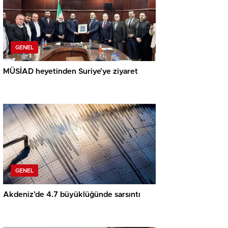
GENEL
MÜSİAD heyetinden Suriye’ye ziyaret
GENEL
Akdeniz’de 4.7 büyüklüğünde sarsıntı