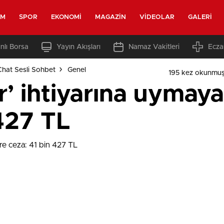
EM
SPOR
EKONOMI
MAGAZIN
VIDEOLAR
GALERI
nlı Borsa
Yayın Akışları
Namaz Vakitleri
Ecza
Chat Sesli Sohbet
Genel
195 kez okunmuş
’ ihtiyarına uymaya
427 TL