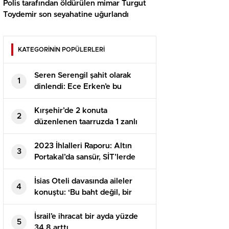
Polis tarafından öldürülen mimar Turgut
Toydemir son seyahatine uğurlandı
KATEGORİNİN POPÜLERLERİ
Seren Serengil şahit olarak
1
dinlendi: Ece Erken’e bu
olayların içinde olmak
istemediğimi söyledim
Kırşehir’de 2 konuta
2
düzenlenen taarruzda 1 zanlı
tutuklandı
2023 İhlalleri Raporu: Altın
3
Portakal’da sansür, SİT’lerde
kaçak, kıyıda işgal
İsias Oteli davasında aileler
4
konuştu: ‘Bu baht değil, bir
cinayet’
İsrail’e ihracat bir ayda yüzde
5
34,8 arttı