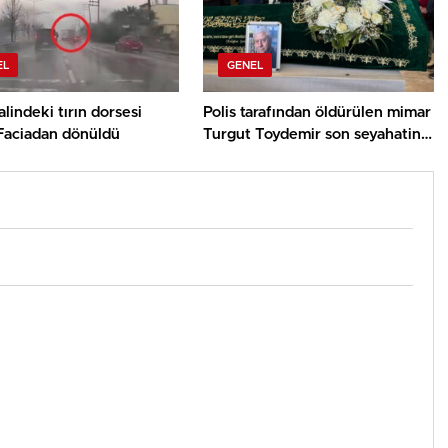
EL
GENEL
alindeki tırın dorsesi
Polis tarafından öldürülen mimar
 Faciadan dönüldü
Turgut Toydemir son seyahatine
uğurlandı