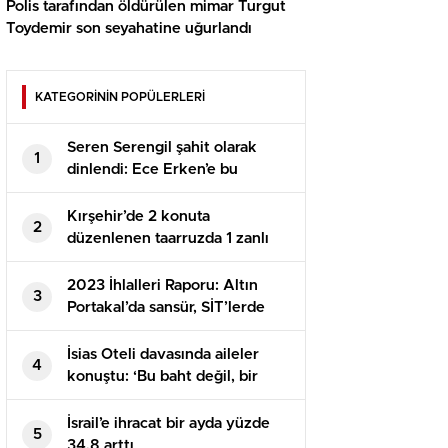
Polis tarafından öldürülen mimar Turgut
Toydemir son seyahatine uğurlandı
KATEGORİNİN POPÜLERLERİ
Seren Serengil şahit olarak
1
dinlendi: Ece Erken’e bu
olayların içinde olmak
istemediğimi söyledim
Kırşehir’de 2 konuta
2
düzenlenen taarruzda 1 zanlı
tutuklandı
2023 İhlalleri Raporu: Altın
3
Portakal’da sansür, SİT’lerde
kaçak, kıyıda işgal
İsias Oteli davasında aileler
4
konuştu: ‘Bu baht değil, bir
cinayet’
İsrail’e ihracat bir ayda yüzde
5
34,8 arttı