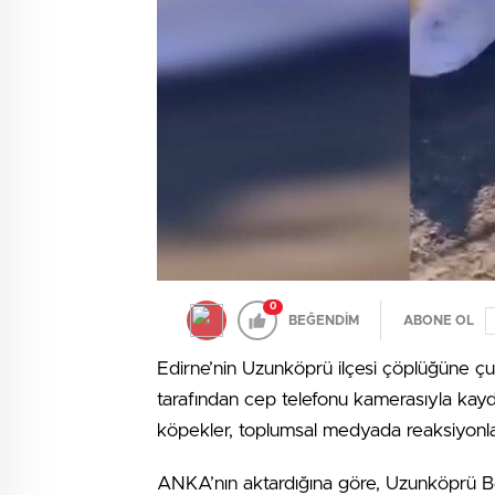
0
BEĞENDİM
ABONE OL
Edirne’nin Uzunköprü ilçesi çöplüğüne çuv
tarafından cep telefonu kamerasıyla kayde
köpekler, toplumsal medyada reaksiyonl
ANKA’nın aktardığına göre, Uzunköprü Be