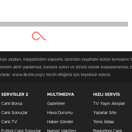
köşe yazıları, magazinden siyasete, spordan seyahate bütün konuların 
lmeden alıntı yapılamaz, kanuna aykırı ve izinsiz olarak kopyalanamaz,
ktadır. www.ilksite.org'u tercih ettiğiniz için teşekkür ederiz.
SERVİSLER 2
MULTİMEDYA
HIZLI SERVİS
Canlı Borsa
Gazeteler
TV Yayın Akışları
Canlı Sonuçlar
Hava Durumu
Yazarlar Site
Canlı TV
Haber Gönder
Tenis İddaa
Futbol Canlı Sonuçlar
Namaz Vakitleri
Basketbol Canlı