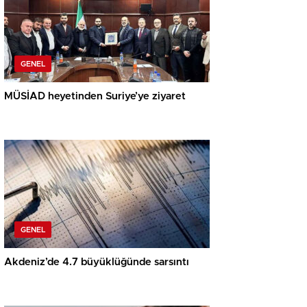
GENEL
MÜSİAD heyetinden Suriye’ye ziyaret
GENEL
Akdeniz’de 4.7 büyüklüğünde sarsıntı