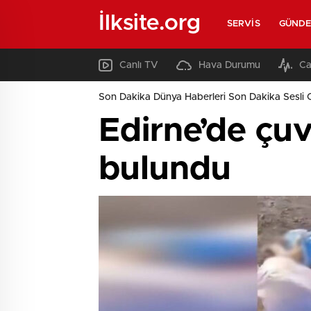
İlksite.org
SERVIS
GÜND
Canlı TV
Hava Durumu
Ca
Son Dakika Dünya Haberleri Son Dakika Sesli 
Edirne’de çuv
bulundu