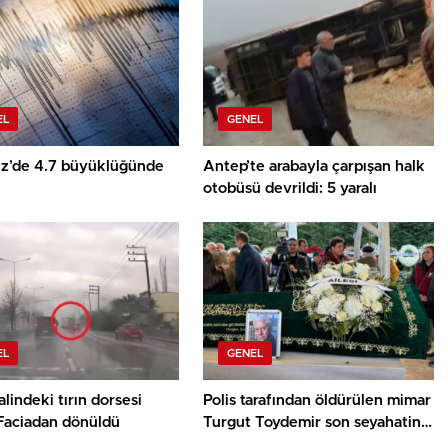
EL
GENEL
z’de 4.7 büyüklüğünde
Antep’te arabayla çarpışan halk
otobüsü devrildi: 5 yaralı
EL
GENEL
alindeki tırın dorsesi
Polis tarafından öldürülen mimar
 Faciadan dönüldü
Turgut Toydemir son seyahatine
uğurlandı