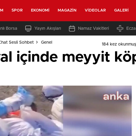
EM
SPOR
EKONOMI
MAGAZIN
VIDEOLAR
GALERI
nlı Borsa
Yayın Akışları
Namaz Vakitleri
Ecza
Chat Sesli Sohbet
Genel
184 kez okunmuş
al içinde meyyit kö