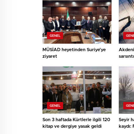
GENEL
GEN
MÜSİAD heyetinden Suriye’ye
Akdeni
ziyaret
sarsıntı
GENEL
GEN
Son 3 haftada Kürtlerle ilgili 120
Seyir h
kitap ve dergiye yasak geldi
kaydı: