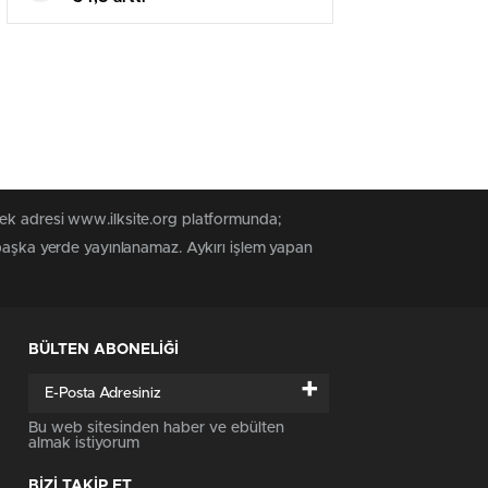
tek adresi www.ilksite.org platformunda;
 başka yerde yayınlanamaz. Aykırı işlem yapan
BÜLTEN ABONELİĞİ
+
Bu web sitesinden haber ve ebülten
almak istiyorum
BİZİ TAKİP ET