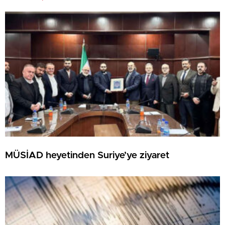
MÜSİAD heyetinden Suriye’ye ziyaret