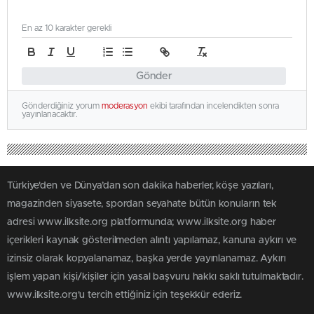
En az 10 karakter gerekli
Gönder
Gönderdiğiniz yorum
moderasyon
ekibi tarafından incelendikten sonra
yayınlanacaktır.
Türkiye'den ve Dünya’dan son dakika haberler, köşe yazıları,
magazinden siyasete, spordan seyahate bütün konuların tek
adresi www.ilksite.org platformunda; www.ilksite.org haber
içerikleri kaynak gösterilmeden alıntı yapılamaz, kanuna aykırı ve
izinsiz olarak kopyalanamaz, başka yerde yayınlanamaz. Aykırı
işlem yapan kişi/kişiler için yasal başvuru hakkı saklı tutulmaktadır.
www.ilksite.org'u tercih ettiğiniz için teşekkür ederiz.