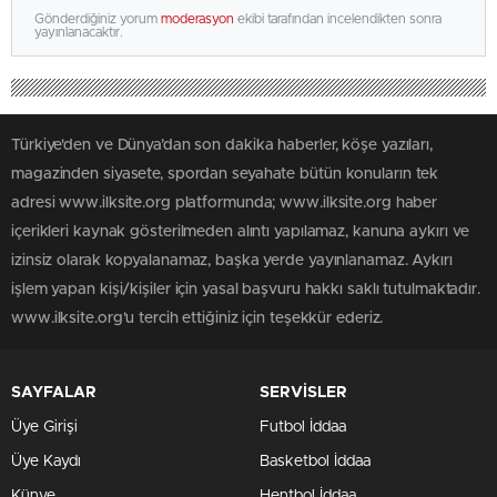
Gönderdiğiniz yorum
moderasyon
ekibi tarafından incelendikten sonra
yayınlanacaktır.
Türkiye'den ve Dünya’dan son dakika haberler, köşe yazıları,
magazinden siyasete, spordan seyahate bütün konuların tek
adresi www.ilksite.org platformunda; www.ilksite.org haber
içerikleri kaynak gösterilmeden alıntı yapılamaz, kanuna aykırı ve
izinsiz olarak kopyalanamaz, başka yerde yayınlanamaz. Aykırı
işlem yapan kişi/kişiler için yasal başvuru hakkı saklı tutulmaktadır.
www.ilksite.org'u tercih ettiğiniz için teşekkür ederiz.
SAYFALAR
SERVİSLER
Üye Girişi
Futbol İddaa
Üye Kaydı
Basketbol İddaa
Künye
Hentbol İddaa