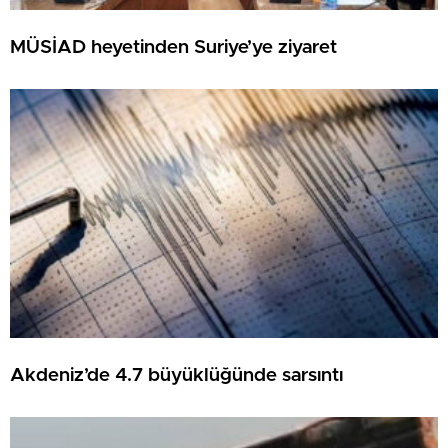
MÜSİAD heyetinden Suriye’ye ziyaret
Akdeniz’de 4.7 büyüklüğünde sarsıntı