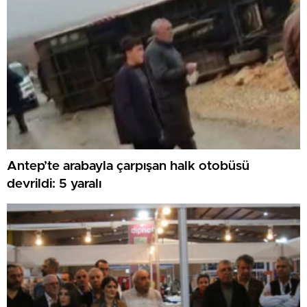
Antep’te arabayla çarpışan halk otobüsü
devrildi: 5 yaralı