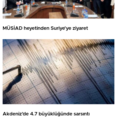
MÜSİAD heyetinden Suriye’ye ziyaret
Akdeniz’de 4.7 büyüklüğünde sarsıntı