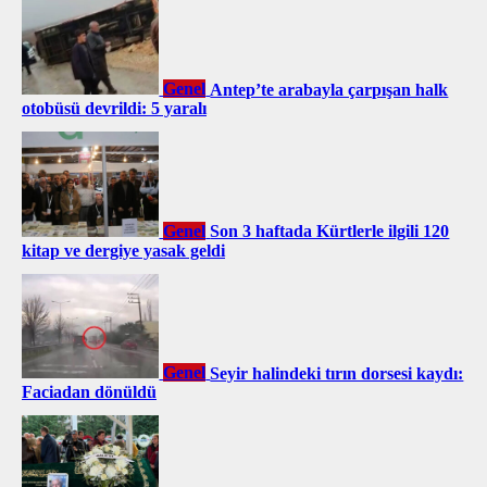
Genel
Antep’te arabayla çarpışan halk
otobüsü devrildi: 5 yaralı
Genel
Son 3 haftada Kürtlerle ilgili 120
kitap ve dergiye yasak geldi
Genel
Seyir halindeki tırın dorsesi kaydı:
Faciadan dönüldü