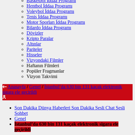
Basketbol İddaa Programı
Hentbol İddaa Programı
Voleybol İddaa Programı
Tenis İddaa Programı
Motor Sporları İddaa Programı
Bilardo İddaa Programı
Dövizler
Kripto Paralar
Altınlar
Pariteler
Hisseler
Vizyondaki Filmler
Haftanın Filmleri
Popüler Fragmanlar
Vizyon Takvimi
Anasayfa
/
Genel
/
İstanbul’da 630 bin 131 kaçak elektronik
sigara ele geçirildi
Son Dakika Dünya Haberleri Son Dakika Sesli Chat Sesli
Sohbet
Genel
İstanbul’da 630 bin 131 kaçak elektronik sigara ele
geçirildi