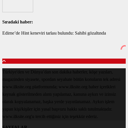
Sıradaki haber:
Edirne’de Hint keneviri tarlası bulundu: Sahibi gözaltında
Türkiye'den ve Dünya’dan son dakika haberler, köşe yazıları,
magazinden siyasete, spordan seyahate bütün konuların tek adresi
www.ilksite.org platformunda; www.ilksite.org haber içerikleri
kaynak gösterilmeden alıntı yapılamaz, kanuna aykırı ve izinsiz
olarak kopyalanamaz, başka yerde yayınlanamaz. Aykırı işlem
yapan kişi/kişiler için yasal başvuru hakkı saklı tutulmaktadır.
www.ilksite.org'u tercih ettiğiniz için teşekkür ederiz.
SAYFALAR