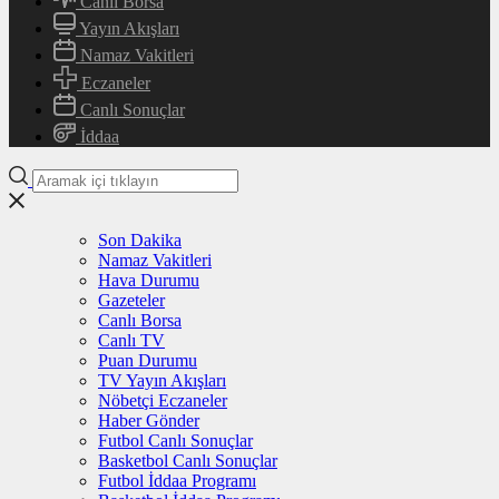
Canlı Borsa
Yayın Akışları
Namaz Vakitleri
Eczaneler
Canlı Sonuçlar
İddaa
Son Dakika
Namaz Vakitleri
Hava Durumu
Gazeteler
Canlı Borsa
Canlı TV
Puan Durumu
TV Yayın Akışları
Nöbetçi Eczaneler
Haber Gönder
Futbol Canlı Sonuçlar
Basketbol Canlı Sonuçlar
Futbol İddaa Programı