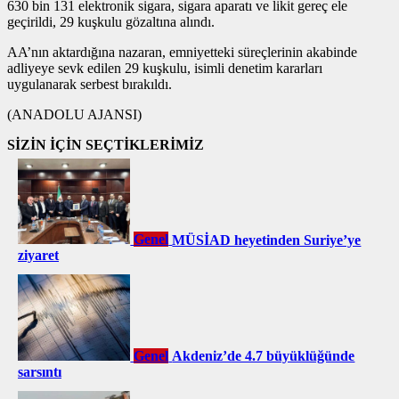
630 bin 131 elektronik sigara, sigara aparatı ve likit gereç ele
geçirildi, 29 kuşkulu gözaltına alındı.
AA’nın aktardığına nazaran, emniyetteki süreçlerinin akabinde
adliyeye sevk edilen 29 kuşkulu, isimli denetim kararları
uygulanarak serbest bırakıldı.
(ANADOLU AJANSI)
SİZİN İÇİN SEÇTİKLERİMİZ
Genel
MÜSİAD heyetinden Suriye’ye
ziyaret
Genel
Akdeniz’de 4.7 büyüklüğünde
sarsıntı