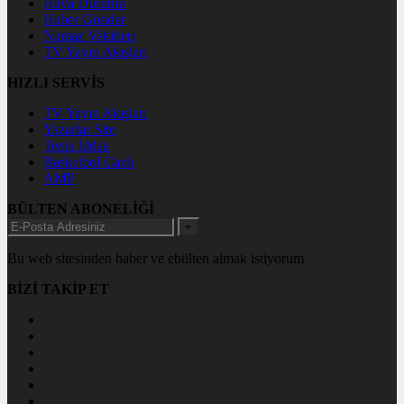
Hava Durumu
Haber Gönder
Namaz Vakitleri
TV Yayın Akışları
HIZLI SERVİS
TV Yayın Akışları
Yazarlar Site
Tenis İddaa
Basketbol Canlı
AMP
BÜLTEN ABONELİĞİ
+
Bu web sitesinden haber ve ebülten almak istiyorum
BİZİ TAKİP ET