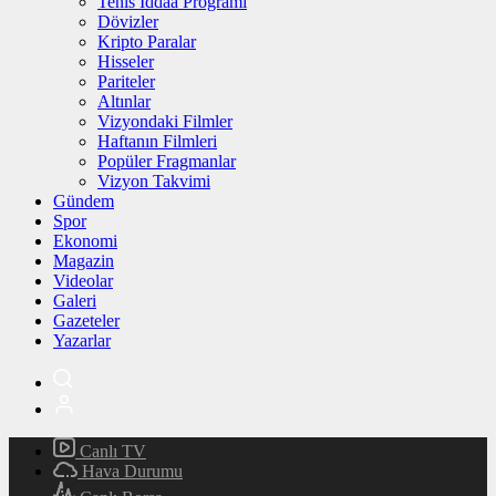
Tenis İddaa Programı
Dövizler
Kripto Paralar
Hisseler
Pariteler
Altınlar
Vizyondaki Filmler
Haftanın Filmleri
Popüler Fragmanlar
Vizyon Takvimi
Gündem
Spor
Ekonomi
Magazin
Videolar
Galeri
Gazeteler
Yazarlar
Canlı TV
Hava Durumu