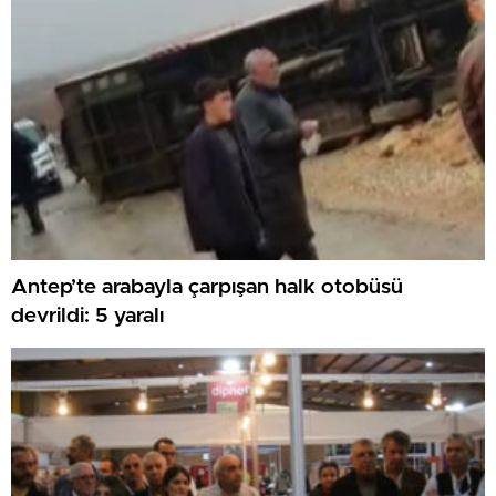
Antep’te arabayla çarpışan halk otobüsü
devrildi: 5 yaralı