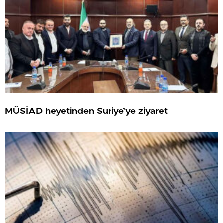
MÜSİAD heyetinden Suriye’ye ziyaret