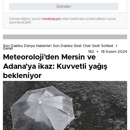
Gönder
Gönderdiğiniz yorum
moderasyon
ekibi tarafından incelendikten sonra
yayınlanacaktır.
Son Dakika Dünya Haberleri Son Dakika Sesli Chat Sesli Sohbet
Genel
182
18 Kasım 2024
Meteoroloji’den Mersin ve
Adana’ya ikaz: Kuvvetli yağış
bekleniyor