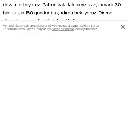
devam ettiriyoruz. Patron hala talebimizi karşılamadı. 30
bin lira için 150 gündür bu çadırda bekliyoruz. Direne
direne kazanacağız” ifadelerini kullandı.
Veri politikasındaki amaçlarla sınırlı ve mevzuata uygun şekilde çerez
konumlandırmaktayız. Detaylar için
veri politikamızı
inceleyebilirsiniz.
(ANKA HABER AJANSI)
MÜSİAD heyetinden Suriye’ye ziyaret