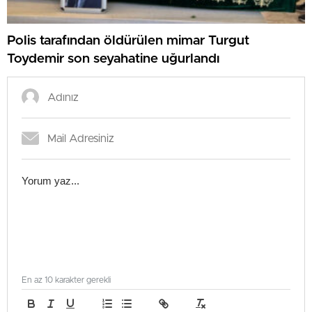
Polis tarafından öldürülen mimar Turgut
Toydemir son seyahatine uğurlandı
En az 10 karakter gerekli