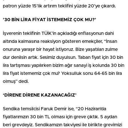
patron yüzde 15’lik artırım teklifini yüzde 20’ye çıkardı.
’30 BİN LİRA FİYAT İSTEMEMİZ ÇOK MU?’
İşverenin teklifinin TÜİK’in açıkladığı enflasyonun dahi
altında kalmasına reaksiyon gösteren emekçiler, “İnsan
onuruna yaraşır bir hayat istiyoruz. Bize yaşatılan zulme
dur denilsin artık. Sesimiz duyulsun. Taban fiyat için 30 bin
lira tartışması yapılırken bizim ağır sanayi iş kolunda 30 bin
lira fiyat istememiz çok mu? Yoksulluk sonu 64-65 bin lira
olmuş” dedi.
‘DİRENE DİRENE KAZANACAĞIZ’
Sendika temsilcisi Faruk Demir ise, “20 Haziran’da
fiyatlarımızın 30 bin TL olması için greve çıktık. 5 aydan
beri grevdeyiz. Sendikamızın takviyesi ile birlikte grevimizi