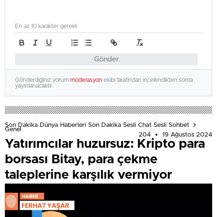
En az 10 karakter gerekli
Gönder
Gönderdiğiniz yorum
moderasyon
ekibi tarafından incelendikten sonra
yayınlanacaktır.
Son Dakika Dünya Haberleri Son Dakika Sesli Chat Sesli Sohbet
Genel
204
19 Ağustos 2024
Yatırımcılar huzursuz: Kripto para
borsası Bitay, para çekme
taleplerine karşılık vermiyor