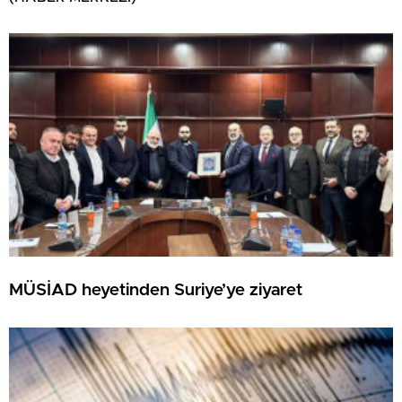
MÜSİAD heyetinden Suriye’ye ziyaret