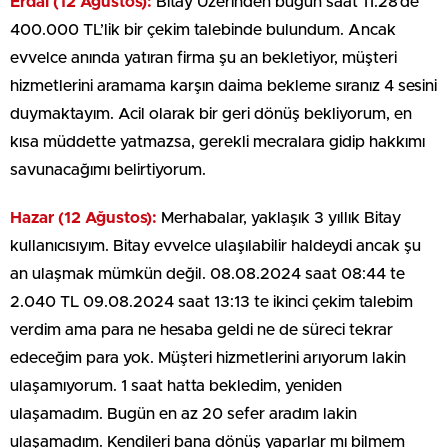
Erdal (12 Ağustos):
Bitay Üzerinden bugün saat 11.28’de
400.000 TL’lik bir çekim talebinde bulundum. Ancak
evvelce anında yatıran firma şu an bekletiyor, müşteri
hizmetlerini aramama karşın daima bekleme sıranız 4 sesini
duymaktayım. Acil olarak bir geri dönüş bekliyorum, en
kısa müddette yatmazsa, gerekli mecralara gidip hakkımı
savunacağımı belirtiyorum.
Hazar (12 Ağustos):
Merhabalar, yaklaşık 3 yıllık Bitay
kullanıcısıyım. Bitay evvelce ulaşılabilir haldeydi ancak şu
an ulaşmak mümkün değil. 08.08.2024 saat 08:44 te
2.040 TL 09.08.2024 saat 13:13 te ikinci çekim talebim
verdim ama para ne hesaba geldi ne de süreci tekrar
edeceğim para yok. Müşteri hizmetlerini arıyorum lakin
ulaşamıyorum. 1 saat hatta bekledim, yeniden
ulaşamadım. Bugün en az 20 sefer aradım lakin
ulaşamadım. Kendileri bana dönüş yaparlar mı bilmem