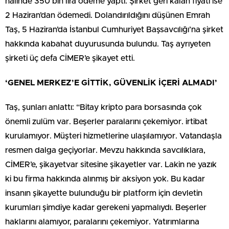
halinde 350 bin lira ödeme yaptı. Şirket geri kalan fiyatı ise
2 Haziran’dan ödemedi. Dolandırıldığını düşünen Emrah
Taş, 5 Haziran’da İstanbul Cumhuriyet Başsavcılığı’na şirket
hakkında kabahat duyurusunda bulundu. Taş ayrıyeten
şirketi üç defa CİMER’e şikayet etti.
‘GENEL MERKEZ’E GİTTİK, GÜVENLİK İÇERİ ALMADI’
Taş, şunları anlattı: “Bitay kripto para borsasında çok
önemli zulüm var. Beşerler paralarını çekemiyor. irtibat
kurulamıyor. Müşteri hizmetlerine ulaşılamıyor. Vatandaşla
resmen dalga geçiyorlar. Mevzu hakkında savcılıklara,
CİMER’e, şikayetvar sitesine şikayetler var. Lakin ne yazık
ki bu firma hakkında alınmış bir aksiyon yok. Bu kadar
insanın şikayette bulunduğu bir platform için devletin
kurumları şimdiye kadar gerekeni yapmalıydı. Beşerler
haklarını alamıyor, paralarını çekemiyor. Yatırımlarına