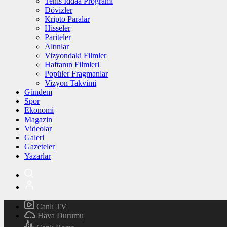
Tenis İddaa Programı
Dövizler
Kripto Paralar
Hisseler
Pariteler
Altınlar
Vizyondaki Filmler
Haftanın Filmleri
Popüler Fragmanlar
Vizyon Takvimi
Gündem
Spor
Ekonomi
Magazin
Videolar
Galeri
Gazeteler
Yazarlar
Canlı TV
Hava Durumu