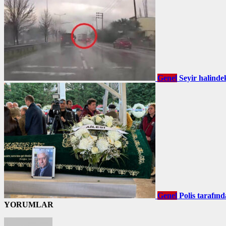
Genel
Seyir halinde
Genel
Polis tarafın
YORUMLAR