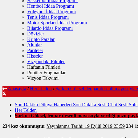
Basketbol İddaa Programı
Hentbol İddaa Programı
Voleybol İddaa Programı
Tenis İddaa Programı
Motor Sporları İddaa Programı
Bilardo İddaa Programı
Dövizler
Kripto Paralar
Altınlar
Pariteler
Hisseler
Vizyondaki Filmler
Haftanın Filmleri
Popüler Fragmanlar
Vizyon Takvimi
Anasayfa
/
Her Telden
/
Şarkıcı Göksel, leopar desenli mayosuyla v
Son Dakika Dünya Haberleri Son Dakika Sesli Chat Sesli Soh
Her Telden
Şarkıcı Göksel, leopar desenli mayosuyla verdiği pozu payla
234 kez okunmuştur
Yayınlanma Tarihi: 19 Eylül 2019 23:59
234
1