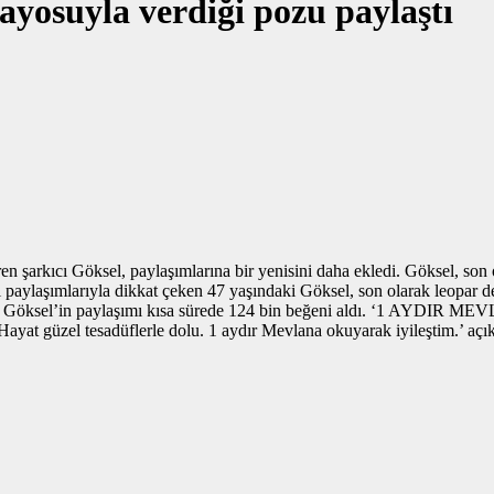
ayosuyla verdiği pozu paylaştı
en şarkıcı Göksel, paylaşımlarına bir yenisini daha ekledi. Göksel, son
şımlarıyla dikkat çeken 47 yaşındaki Göksel, son olarak leopar des
azdı. Göksel’in paylaşımı kısa sürede 124 bin beğeni aldı. ‘1 A
yat güzel tesadüflerle dolu. 1 aydır Mevlana okuyarak iyileştim.’ açık