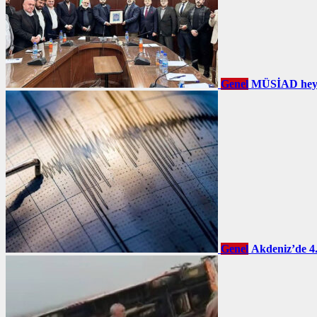
Genel
MÜSİAD heyet
Genel
Akdeniz’de 4