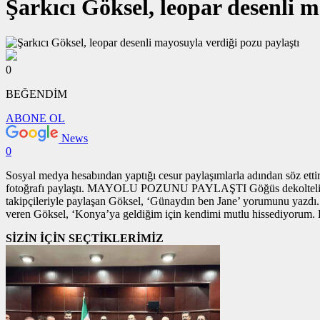
Şarkıcı Göksel, leopar desenli m
0
BEĞENDİM
ABONE OL
News
0
Sosyal medya hesabından yaptığı cesur paylaşımlarla adından söz ettir
fotoğrafı paylaştı. MAYOLU POZUNU PAYLAŞTI Göğüs dekolteli payla
takipçileriyle paylaşan Göksel, ‘Günaydın ben Jane’ yorumunu y
veren Göksel, ‘Konya’ya geldiğim için kendimi mutlu hissediyorum. Ha
SİZİN İÇİN SEÇTİKLERİMİZ