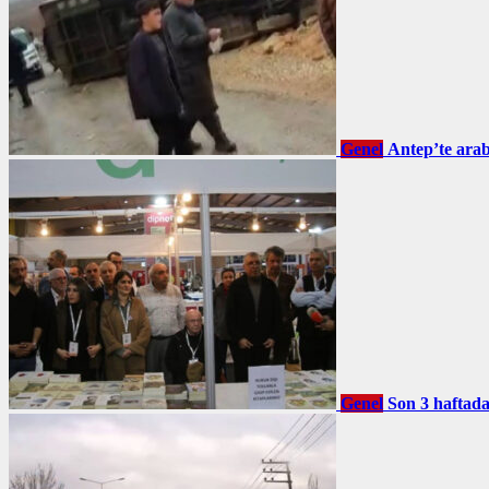
Genel
Antep’te arab
Genel
Son 3 haftada 