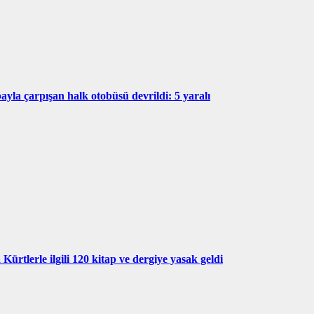
ayla çarpışan halk otobüsü devrildi: 5 yaralı
Kürtlerle ilgili 120 kitap ve dergiye yasak geldi