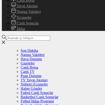
Canlı Borsa
Yayın Akışları
Namaz Vakitleri
Eczaneler
Canlı Sonuçlar
İddaa
Son Dakika
Namaz Vakitleri
Hava Durumu
Gazeteler
Canlı Borsa
Canlı TV
Puan Durumu
TV Yayın Akışları
Nöbetçi Eczaneler
Haber Gönder
Futbol Canlı Sonuçlar
Basketbol Canlı Sonuçlar
Futbol İddaa Programı