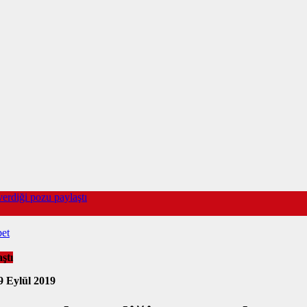
erdiği pozu paylaştı
bet
ştı
9 Eylül 2019