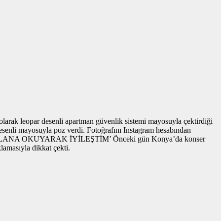
 olarak leopar desenli apartman güvenlik sistemi mayosuyla çektirdiği
enli mayosuyla poz verdi. Fotoğrafını Instagram hesabından
YDIR MEVLANA OKUYARAK İYİLEŞTİM’ Önceki gün Konya’da konser
lamasıyla dikkat çekti.