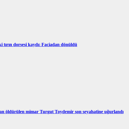
ki tırın dorsesi kaydı: Faciadan dönüldü
dan öldürülen mimar Turgut Toydemir son seyahatine uğurlandı