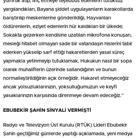
yumruk atıp, linç etmeye teşebbüs edenlerin tutuksuz
yargılandıkları, Bayana şiddet uygulayanların karakollarda
barıştırılıp meskenlerine gönderildiği, Hayvanları
öldürenlerin, eziyet edenlerin hür kaldıkları bir ülkede;
Sokakta gezerken kendisine uzatılan mikrofona konuşan,
mesleği hitabet olmayan sade bir vatandaşın hislerini tabir
ederken yükselip sarf ettiği hakaretlerden yasal süreç
yapmakla yetinmeyip tutuklamak, Hukukun nasıl bir sopa
olarak muhaliflerin üzerinde sallandığının ve bunun
normalleştirildiğinin açık örneğidir. Hakaret etmeyeceğiz
ancak yolsuzluklarınızın, yoksulluğumuzun ve keyfi
yasaklarınızın karşısında direnmeye devam edeceğiz.”
EBUBEKİR ŞAHİN SİNYALİ VERMİŞTİ
Radyo ve Televizyon Üst Kurulu (RTÜK) Lideri Ebubekir
Şahin geçtiğimiz günlerde yaptığı açıklamada, yeni medya