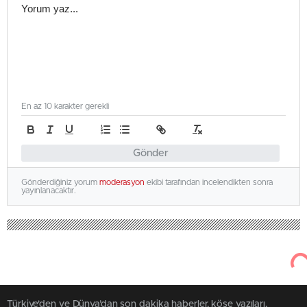
En az 10 karakter gerekli
Gönder
Gönderdiğiniz yorum
moderasyon
ekibi tarafından incelendikten sonra
yayınlanacaktır.
Türkiye'den ve Dünya’dan son dakika haberler, köşe yazıları,