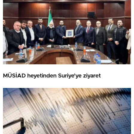
MÜSİAD heyetinden Suriye’ye ziyaret