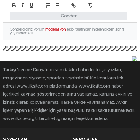
Gönder
Gönderdiğiniz yorum
moderasyon
ekibi tarafından incelendikten sonra
yayınlanacaktır.
Türkiye'den ve Dünya’dan son dakika haberler, köşe yazıları,
magazinden siyasete, spordan seyahate bütün konuların tek
adresi www.ilksite.org platformunda; www.ilksite.org haber
içerikleri kaynak gösterilmeden alıntı yapılamaz, kanuna aykırı ve
izinsiz olarak kopyalanamaz, başka yerde yayınlanamaz. Aykırı
işlem yapan kişi/kişiler için yasal başvuru hakkı saklı tutulmaktadır.
www.ilksite.org'u tercih ettiğiniz için teşekkür ederiz.
SAYFALAR
SERVİSLER