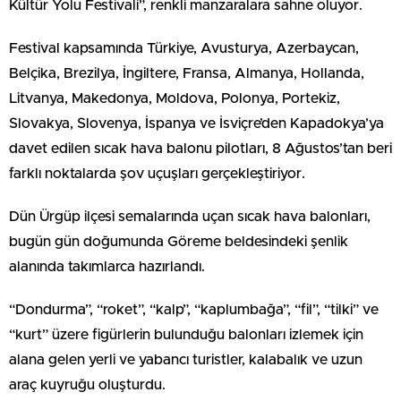
Kültür Yolu Festivali”, renkli manzaralara sahne oluyor.
Festival kapsamında Türkiye, Avusturya, Azerbaycan,
Belçika, Brezilya, İngiltere, Fransa, Almanya, Hollanda,
Litvanya, Makedonya, Moldova, Polonya, Portekiz,
Slovakya, Slovenya, İspanya ve İsviçre’den Kapadokya’ya
davet edilen sıcak hava balonu pilotları, 8 Ağustos’tan beri
farklı noktalarda şov uçuşları gerçekleştiriyor.
Dün Ürgüp ilçesi semalarında uçan sıcak hava balonları,
bugün gün doğumunda Göreme beldesindeki şenlik
alanında takımlarca hazırlandı.
“Dondurma”, “roket”, “kalp”, “kaplumbağa”, “fil”, “tilki” ve
“kurt” üzere figürlerin bulunduğu balonları izlemek için
alana gelen yerli ve yabancı turistler, kalabalık ve uzun
araç kuyruğu oluşturdu.