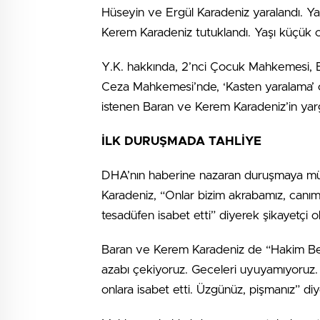
Hüseyin ve Ergül Karadeniz yaralandı. Yara
Kerem Karadeniz tutuklandı. Yaşı küçük ola
Y.K. hakkında, 2’nci Çocuk Mahkemesi, B
Ceza Mahkemesi’nde, ‘Kasten yaralama’ 
istenen Baran ve Kerem Karadeniz’in yarg
İLK DURUŞMADA TAHLİYE
DHA’nın haberine nazaran duruşmaya müşt
Karadeniz, “Onlar bizim akrabamız, canı
tesadüfen isabet etti” diyerek şikayetçi ol
Baran ve Kerem Karadeniz de “Hakim Bey
azabı çekiyoruz. Geceleri uyuyamıyoruz. 
onlara isabet etti. Üzgünüz, pişmanız” di