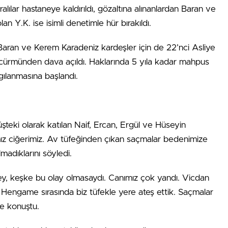
lılar hastaneye kaldırıldı, gözaltına alınanlardan Baran ve
n Y.K. ise isimli denetimle hür bırakıldı.
aran ve Kerem Karadeniz kardeşler için de 22’nci Asliye
cürmünden dava açıldı. Haklarında 5 yıla kadar mahpus
ılanmasına başlandı.
eki olarak katılan Naif, Ercan, Ergül ve Hüseyin
mız ciğerimiz. Av tüfeğinden çıkan saçmalar bedenimize
madıklarını söyledi.
, keşke bu olay olmasaydı. Canımız çok yandı. Vicdan
Hengame sırasında biz tüfekle yere ateş ettik. Saçmalar
ye konuştu.