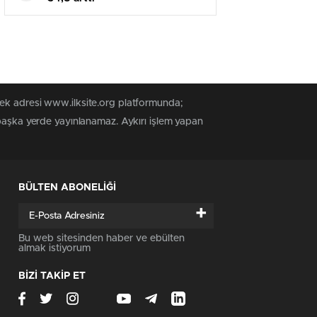
tek adresi www.ilksite.org platformunda;
 başka yerde yayınlanamaz. Aykırı işlem yapan
BÜLTEN ABONELİĞİ
+
Bu web sitesinden haber ve ebülten
almak istiyorum
BİZİ TAKİP ET