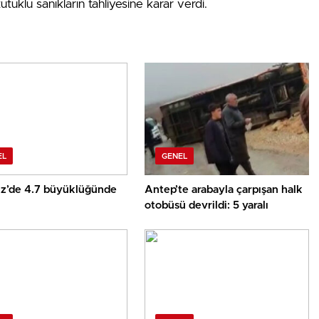
klu sanıkların tahliyesine karar verdi.
EL
GENEL
z’de 4.7 büyüklüğünde
Antep’te arabayla çarpışan halk
otobüsü devrildi: 5 yaralı