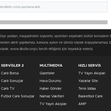
elendikten sonra yayınlanacaktır.
köşe yazıları, magazinden siyasete, spordan seyahate bütün konuların 
lmeden alıntı yapılamaz, kanuna aykırı ve izinsiz olarak kopyalanamaz,
ktadır. www.ilksite.org'u tercih ettiğiniz için teşekkür ederiz.
SERVİSLER 2
MULTİMEDYA
HIZLI SERVİS
Canlı Borsa
Gazeteler
TV Yayın Akışları
Canlı Sonuçlar
Hava Durumu
Yazarlar Site
Canlı TV
Haber Gönder
Tenis İddaa
Futbol Canlı Sonuçlar
Namaz Vakitleri
Basketbol Canlı
TV Yayın Akışları
AMP