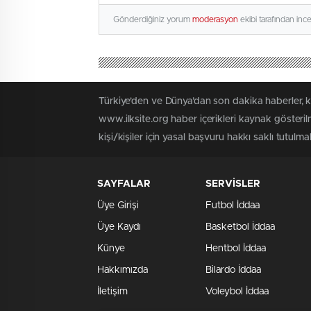
Gönderdiğiniz yorum
moderasyon
ekibi tarafından inc
Türkiye'den ve Dünya’dan son dakika haberler, 
www.ilksite.org haber içerikleri kaynak gösteri
kişi/kişiler için yasal başvuru hakkı saklı tutulma
SAYFALAR
SERVİSLER
Üye Girişi
Futbol İddaa
Üye Kaydı
Basketbol İddaa
Künye
Hentbol İddaa
Hakkımızda
Bilardo İddaa
İletişim
Voleybol İddaa