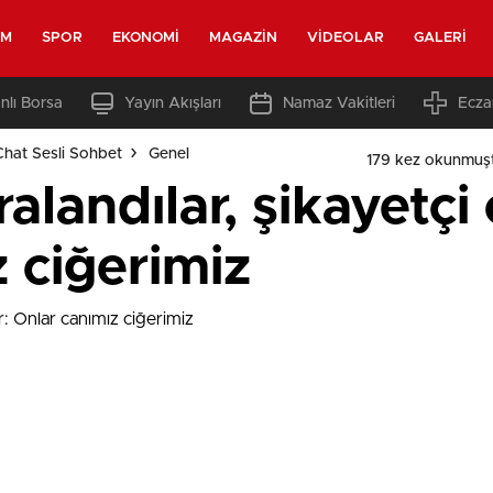
EM
SPOR
EKONOMI
MAGAZIN
VIDEOLAR
GALERI
nlı Borsa
Yayın Akışları
Namaz Vakitleri
Ecza
Chat Sesli Sohbet
Genel
179 kez okunmuş
landılar, şikayetçi 
 ciğerimiz