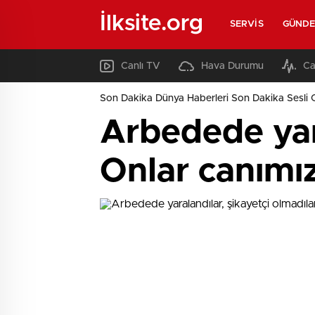
İlksite.org
SERVIS
GÜND
Canlı TV
Hava Durumu
Ca
Son Dakika Dünya Haberleri Son Dakika Sesli 
Arbedede yara
Onlar canımız