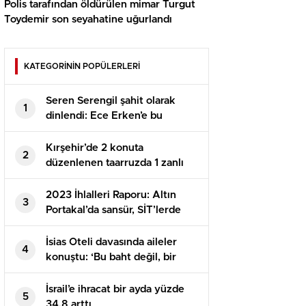
Polis tarafından öldürülen mimar Turgut
Toydemir son seyahatine uğurlandı
KATEGORİNİN POPÜLERLERİ
Seren Serengil şahit olarak
1
dinlendi: Ece Erken’e bu
olayların içinde olmak
istemediğimi söyledim
Kırşehir’de 2 konuta
2
düzenlenen taarruzda 1 zanlı
tutuklandı
2023 İhlalleri Raporu: Altın
3
Portakal’da sansür, SİT’lerde
kaçak, kıyıda işgal
İsias Oteli davasında aileler
4
konuştu: ‘Bu baht değil, bir
cinayet’
İsrail’e ihracat bir ayda yüzde
5
34,8 arttı