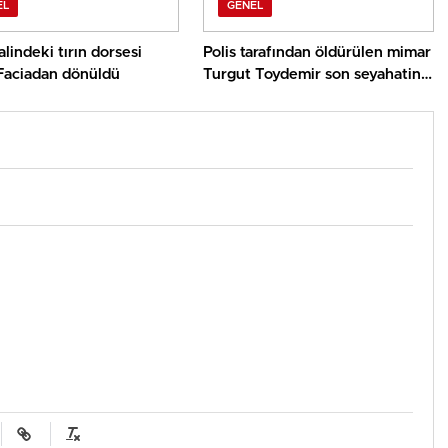
EL
GENEL
alindeki tırın dorsesi
Polis tarafından öldürülen mimar
 Faciadan dönüldü
Turgut Toydemir son seyahatine
uğurlandı