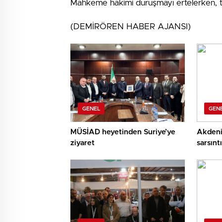
Mahkeme hakimi duruşmayı ertelerken, tutu
(DEMİRÖREN HABER AJANSI)
GENEL
GEN
MÜSİAD heyetinden Suriye’ye
Akdeni
ziyaret
sarsıntı