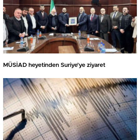
MÜSİAD heyetinden Suriye’ye ziyaret