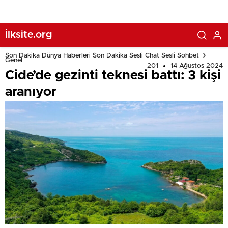
İlksite.org
Son Dakika Dünya Haberleri Son Dakika Sesli Chat Sesli Sohbet
Genel
201
14 Ağustos 2024
Cide’de gezinti teknesi battı: 3 kişi
aranıyor