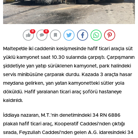
0
0
Maltepe’de iki caddenin kesişmesinde hafif ticari araçla süt
yüklü kamyonet saat 10.30 sularında çarpıştı. Çarpışmanın
şiddetiyle yan yatıp sürüklenen kamyonet, park halindeki
servis minibüsüne çarparak durdu. Kazada 3 araçta hasar
meydana gelirken, yan yatan kamyonetteki sütler yola
döküldü. Hafif yaralanan ticari araç şoförü hastaneye
kaldırıldı.
İddiaya nazaran, M.T.’nin denetimindeki 34 RN 6886
plakalı hafif ticari araç, Kooperatif Caddesi’nden çıktığı
sırada, Feyzullah Caddesi’nden gelen A.G. idaresindeki 34