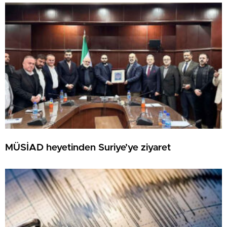
MÜSİAD heyetinden Suriye’ye ziyaret