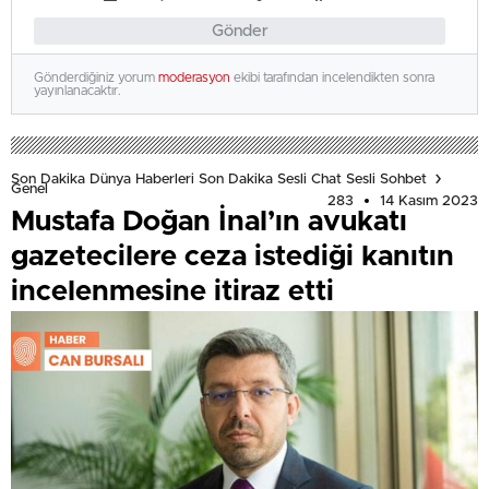
Gönder
Gönderdiğiniz yorum
moderasyon
ekibi tarafından incelendikten sonra
yayınlanacaktır.
Son Dakika Dünya Haberleri Son Dakika Sesli Chat Sesli Sohbet
Genel
283
14 Kasım 2023
Mustafa Doğan İnal’ın avukatı
gazetecilere ceza istediği kanıtın
incelenmesine itiraz etti