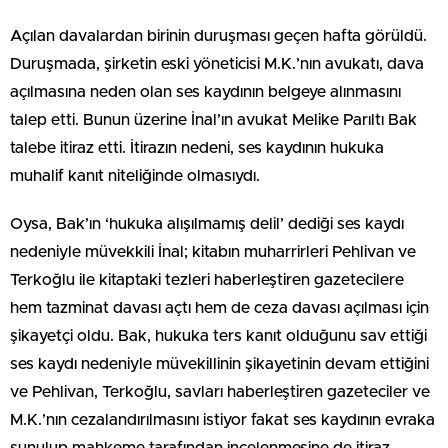
Açılan davalardan birinin duruşması geçen hafta görüldü.
Duruşmada, şirketin eski yöneticisi M.K.’nın avukatı, dava
açılmasına neden olan ses kaydının belgeye alınmasını
talep etti. Bunun üzerine İnal’ın avukat Melike Parıltı Bak
talebe itiraz etti. İtirazın nedeni, ses kaydının hukuka
muhalif kanıt niteliğinde olmasıydı.
Oysa, Bak’ın ‘hukuka alışılmamış delil’ dediği ses kaydı
nedeniyle müvekkili İnal; kitabın muharrirleri Pehlivan ve
Terkoğlu ile kitaptaki tezleri haberleştiren gazetecilere
hem tazminat davası açtı hem de ceza davası açılması için
şikayetçi oldu. Bak, hukuka ters kanıt olduğunu sav ettiği
ses kaydı nedeniyle müvekillinin şikayetinin devam ettiğini
ve Pehlivan, Terkoğlu, savları haberleştiren gazeteciler ve
M.K.’nın cezalandırılmasını istiyor fakat ses kaydının evraka
sunulup mahkeme tarafından incelenmesine de itiraz