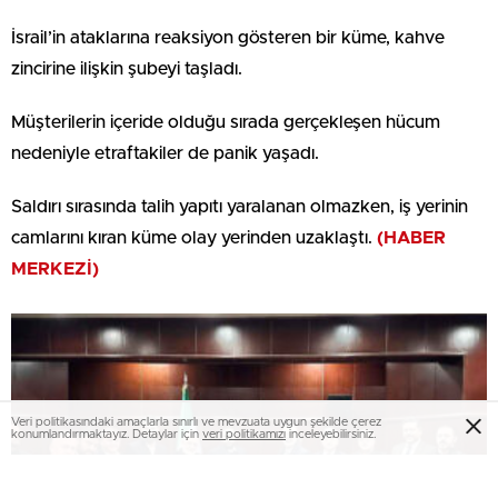
İsrail’in ataklarına reaksiyon gösteren bir küme, kahve
zincirine ilişkin şubeyi taşladı.
Müşterilerin içeride olduğu sırada gerçekleşen hücum
nedeniyle etraftakiler de panik yaşadı.
Saldırı sırasında talih yapıtı yaralanan olmazken, iş yerinin
camlarını kıran küme olay yerinden uzaklaştı.
(HABER
MERKEZİ)
Veri politikasındaki amaçlarla sınırlı ve mevzuata uygun şekilde çerez
konumlandırmaktayız. Detaylar için
veri politikamızı
inceleyebilirsiniz.