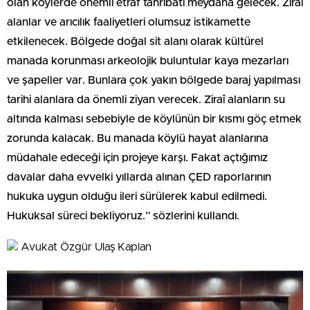
olan köylerde önemli etraf tahribatı meydana gelecek. Ziraî
alanlar ve arıcılık faaliyetleri olumsuz istikamette
etkilenecek. Bölgede doğal sit alanı olarak kültürel
manada korunması arkeolojik buluntular kaya mezarları
ve şapeller var. Bunlara çok yakın bölgede baraj yapılması
tarihi alanlara da önemli ziyan verecek. Ziraî alanların su
altında kalması sebebiyle de köylünün bir kısmı göç etmek
zorunda kalacak. Bu manada köylü hayat alanlarına
müdahale edeceği için projeye karşı. Fakat açtığımız
davalar daha evvelki yıllarda alınan ÇED raporlarının
hukuka uygun olduğu ileri sürülerek kabul edilmedi.
Hukuksal süreci bekliyoruz.” sözlerini kullandı.
Avukat Özgür Ulaş Kaplan