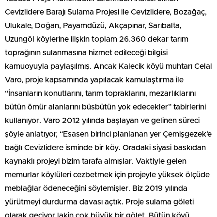
Cevizlidere Barajı Sulama Projesi ile Cevizlidere, Bozağaç,
Ulukale, Doğan, Payamdüzü, Akçapınar, Sarıbalta,
Uzungöl köylerine ilişkin toplam 26.360 dekar tarım
toprağının sulanmasına hizmet edileceği bilgisi
kamuoyuyla paylaşılmış. Ancak Kalecik köyü muhtarı Celal
Varo, proje kapsamında yapılacak kamulaştırma ile
“İnsanların konutlarını, tarım topraklarını, mezarlıklarını
bütün ömür alanlarını büsbütün yok edecekler” tabirlerini
kullanıyor. Varo 2012 yılında başlayan ve gelinen süreci
şöyle anlatıyor, “Esasen birinci planlanan yer Çemişgezek’e
bağlı Cevizlidere isminde bir köy. Oradaki siyasi baskıdan
kaynaklı projeyi bizim tarafa almışlar. Vaktiyle gelen
memurlar köylüleri cezbetmek için projeyle yüksek ölçüde
meblağlar ödeneceğini söylemişler. Biz 2019 yılında
yürütmeyi durdurma davası açtık. Proje sulama göleti
olarak geçiyor lakin çok büyük bir gölet. Bütün köyü